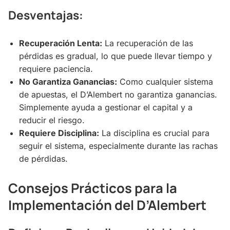
Desventajas:
Recuperación Lenta:
La recuperación de las
pérdidas es gradual, lo que puede llevar tiempo y
requiere paciencia.
No Garantiza Ganancias:
Como cualquier sistema
de apuestas, el D’Alembert no garantiza ganancias.
Simplemente ayuda a gestionar el capital y a
reducir el riesgo.
Requiere Disciplina:
La disciplina es crucial para
seguir el sistema, especialmente durante las rachas
de pérdidas.
Consejos Prácticos para la
Implementación del D’Alembert