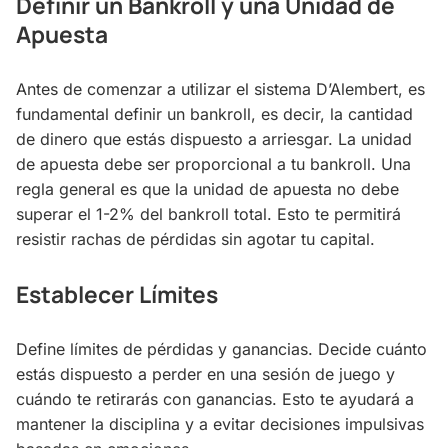
Definir un Bankroll y una Unidad de
Apuesta
Antes de comenzar a utilizar el sistema D’Alembert, es
fundamental definir un bankroll, es decir, la cantidad
de dinero que estás dispuesto a arriesgar. La unidad
de apuesta debe ser proporcional a tu bankroll. Una
regla general es que la unidad de apuesta no debe
superar el 1-2% del bankroll total. Esto te permitirá
resistir rachas de pérdidas sin agotar tu capital.
Establecer Límites
Define límites de pérdidas y ganancias. Decide cuánto
estás dispuesto a perder en una sesión de juego y
cuándo te retirarás con ganancias. Esto te ayudará a
mantener la disciplina y a evitar decisiones impulsivas