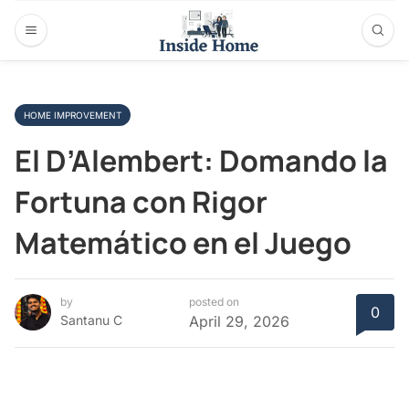
HOME IMPROVEMENT
El D’Alembert: Domando la
Fortuna con Rigor
Matemático en el Juego
by
posted on
0
Santanu C
April 29, 2026