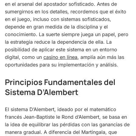
en el arsenal del apostador sofisticado. Antes de
sumergirnos en los detalles, recordemos que el éxito
en el juego, incluso con sistemas sofisticados,
depende en gran medida de la disciplina y el
conocimiento. La suerte siempre juega un papel, pero
la estrategia reduce la dependencia de ella. La
posibilidad de aplicar este sistema en un entorno
digital, como un
casino en línea
, amplía aún más las
oportunidades para su implementación y análisis.
Principios Fundamentales del
Sistema D’Alembert
El sistema D’Alembert, ideado por el matemático
francés Jean-Baptiste le Rond d’Alembert, se basa en
la idea de equilibrar las pérdidas con las ganancias de
manera gradual. A diferencia del Martingala, que