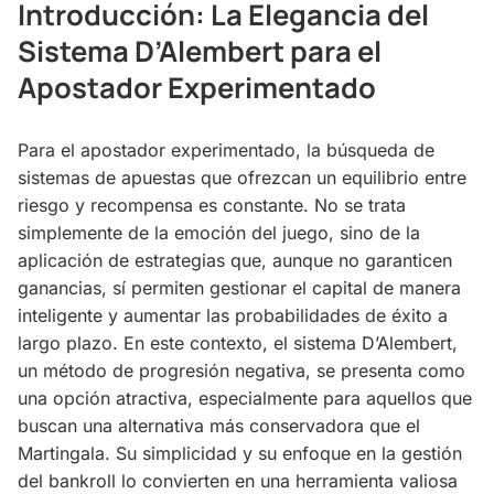
Introducción: La Elegancia del
Sistema D’Alembert para el
Apostador Experimentado
Para el apostador experimentado, la búsqueda de
sistemas de apuestas que ofrezcan un equilibrio entre
riesgo y recompensa es constante. No se trata
simplemente de la emoción del juego, sino de la
aplicación de estrategias que, aunque no garanticen
ganancias, sí permiten gestionar el capital de manera
inteligente y aumentar las probabilidades de éxito a
largo plazo. En este contexto, el sistema D’Alembert,
un método de progresión negativa, se presenta como
una opción atractiva, especialmente para aquellos que
buscan una alternativa más conservadora que el
Martingala. Su simplicidad y su enfoque en la gestión
del bankroll lo convierten en una herramienta valiosa