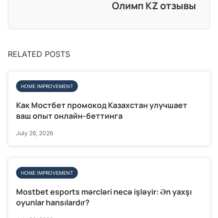
Олимп KZ отзывы
RELATED POSTS
HOME IMPROVEMENT
Как Мостбет промокод Казахстан улучшает
ваш опыт онлайн-беттинга
July 26, 2026
HOME IMPROVEMENT
Mostbet esports mərcləri necə işləyir: Ən yaxşı
oyunlar hansılardır?