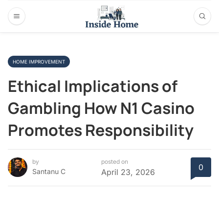
HOME IMPROVEMENT
Ethical Implications of
Gambling How N1 Casino
Promotes Responsibility
by
posted on
0
Santanu C
April 23, 2026