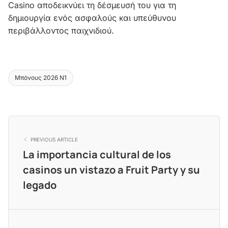
Casino αποδεικνύει τη δέσμευσή του για τη
δημιουργία ενός ασφαλούς και υπεύθυνου
περιβάλλοντος παιχνιδιού.
Μπόνους 2026 N1
PREVIOUS ARTICLE
La importancia cultural de los
casinos un vistazo a Fruit Party y su
legado