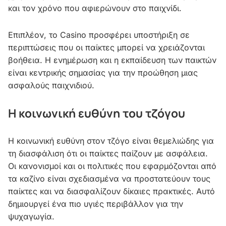
και τον χρόνο που αφιερώνουν στο παιχνίδι.
Επιπλέον, το Casino προσφέρει υποστήριξη σε
περιπτώσεις που οι παίκτες μπορεί να χρειάζονται
βοήθεια. Η ενημέρωση και η εκπαίδευση των παικτών
είναι κεντρικής σημασίας για την προώθηση μιας
ασφαλούς παιχνιδιού.
Η κοινωνική ευθύνη του τζόγου
Η κοινωνική ευθύνη στον τζόγο είναι θεμελιώδης για
τη διασφάλιση ότι οι παίκτες παίζουν με ασφάλεια.
Οι κανονισμοί και οι πολιτικές που εφαρμόζονται από
τα καζίνο είναι σχεδιασμένα να προστατεύουν τους
παίκτες και να διασφαλίζουν δίκαιες πρακτικές. Αυτό
δημιουργεί ένα πιο υγιές περιβάλλον για την
ψυχαγωγία.