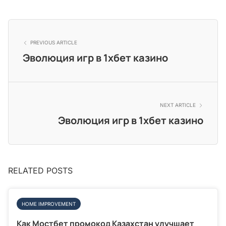
PREVIOUS ARTICLE
Эволюция игр в 1хбет казино
NEXT ARTICLE
Эволюция игр в 1хбет казино
RELATED POSTS
HOME IMPROVEMENT
Как Мостбет промокод Казахстан улучшает