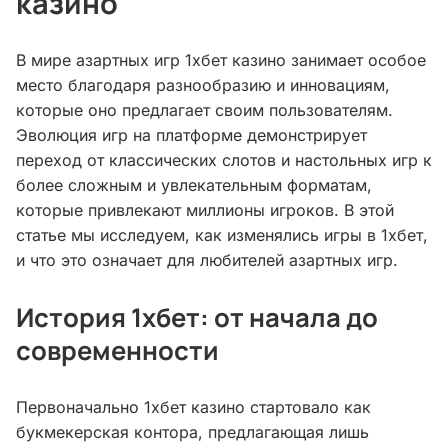
казино
В мире азартных игр 1хбет казино занимает особое
место благодаря разнообразию и инновациям,
которые оно предлагает своим пользователям.
Эволюция игр на платформе демонстрирует
переход от классических слотов и настольных игр к
более сложным и увлекательным форматам,
которые привлекают миллионы игроков. В этой
статье мы исследуем, как изменялись игры в 1хбет,
и что это означает для любителей азартных игр.
История 1хбет: от начала до
современности
Первоначально 1хбет казино стартовало как
букмекерская контора, предлагающая лишь