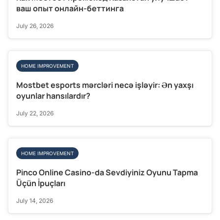
ваш опыт онлайн-беттинга
July 26, 2026
HOME IMPROVEMENT
Mostbet esports mərcləri necə işləyir: Ən yaxşı
oyunlar hansılardır?
July 22, 2026
HOME IMPROVEMENT
Pinco Online Casino-da Sevdiyiniz Oyunu Tapma
Üçün İpuçları
July 14, 2026