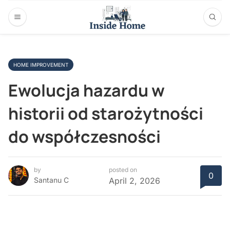
HOME IMPROVEMENT
Ewolucja hazardu w
historii od starożytności
do współczesności
by
posted on
0
Santanu C
April 2, 2026