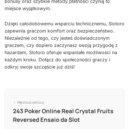
bonusy oraz szybkie metody płatności czynią to
miejsce wyjątkowym.
Dzięki całodobowemu wsparciu technicznemu, Slotoro
zapewnia graczom komfort oraz bezpieczeństwo.
Niezależnie od tego, czy jesteś doświadczonym
graczem, czy dopiero zaczynasz swoją przygodę z
hazardem, Slotoro oferuje wspaniałe możliwości na
każdym kroku. Dołącz do społeczności graczy i
odkryj swoje szczęście już dziś!
PREVIOUS ARTICLE
243 Poker Online Real Crystal Fruits
Reversed Ensaio da Slot