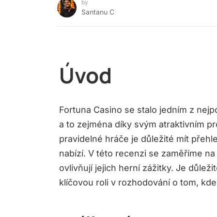
by
Santanu C
Úvod
Fortuna Casino se stalo jedním z nejp
a to zejména díky svým atraktivním p
pravidelné hráče je důležité mít přeh
nabízí. V této recenzi se zaměříme na
ovlivňují jejich herní zážitky. Je důlež
klíčovou roli v rozhodování o tom, kde