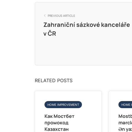
PREVIOUS ARTICLE
Zahraniční sázkové kanceláře
v ČR
RELATED POSTS
HOME IMPROVEMENT
HOME 
Как Мостбет
Mostb
промокод
mərclə
Казахстан
Ən ya