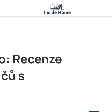
o: Recenze
čů s