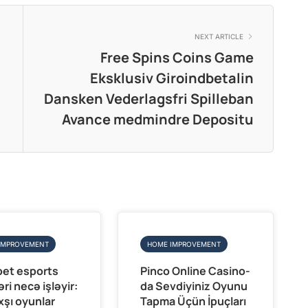
NEXT ARTICLE
Free Spins Coins Game
Eksklusiv Giroindbetalin
Dansken Vederlagsfri Spilleban
Avance medmindre Depositu
IMPROVEMENT
HOME IMPROVEMENT
et esports
Pinco Online Casino-
ri necə işləyir:
da Sevdiyiniz Oyunu
xşı oyunlar
Tapma Üçün İpuçları