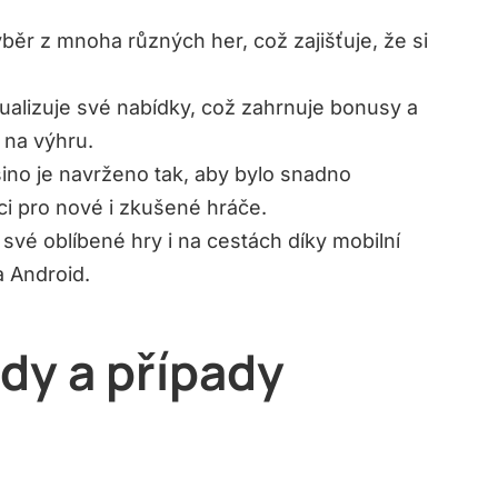
ýběr z mnoha různých her, což zajišťuje, že si
ualizuje své nabídky, což zahrnuje bonusy a
 na výhru.
ino je navrženo tak, aby bylo snadno
ci pro nové i zkušené hráče.
své oblíbené hry i na cestách díky mobilní
a Android.
ady a případy