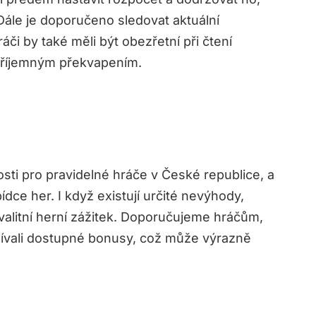
ále je doporučeno sledovat aktuální
áči by také měli být obezřetní při čtení
příjemným překvapením.
osti pro pravidelné hráče v České republice, a
dce her. I když existují určité nevýhody,
kvalitní herní zážitek. Doporučujeme hráčům,
žívali dostupné bonusy, což může výrazně