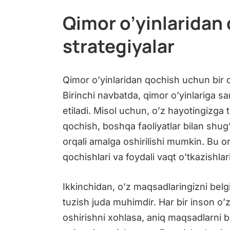
Qimor o’yinlaridan
strategiyalar
Qimor o’yinlaridan qochish uchun bir q
Birinchi navbatda, qimor o’yinlariga s
etiladi. Misol uchun, o’z hayotingizga 
qochish, boshqa faoliyatlar bilan shug’
orqali amalga oshirilishi mumkin. Bu o
qochishlari va foydali vaqt o’tkazishla
Ikkinchidan, o’z maqsadlaringizni belg
tuzish juda muhimdir. Har bir inson o’z
oshirishni xohlasa, aniq maqsadlarni b