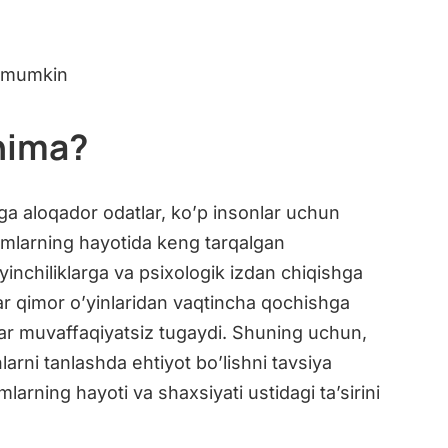
h mumkin
nima?
iga aloqador odatlar, ko’p insonlar uchun
damlarning hayotida keng tarqalgan
yinchiliklarga va psixologik izdan chiqishga
r qimor o’yinlaridan vaqtincha qochishga
hlar muvaffaqiyatsiz tugaydi. Shuning uchun,
nlarni tanlashda ehtiyot bo’lishni tavsiya
larning hayoti va shaxsiyati ustidagi ta’sirini