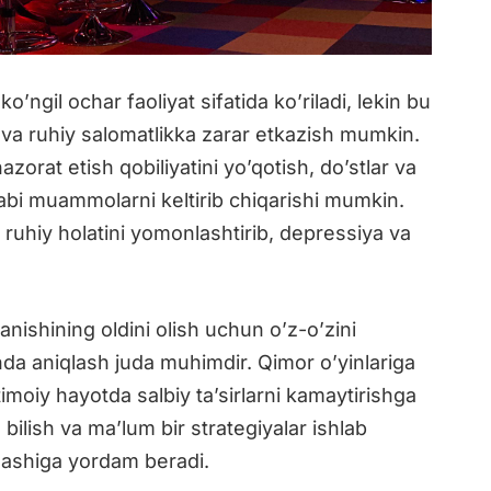
o’ngil ochar faoliyat sifatida ko’riladi, lekin bu
y va ruhiy salomatlikka zarar etkazish mumkin.
nazorat etish qobiliyatini yo’qotish, do’stlar va
kabi muammolarni keltirib chiqarishi mumkin.
 ruhiy holatini yomonlashtirib, depressiya va
anishining oldini olish uchun o’z-o’zini
a aniqlash juda muhimdir. Qimor o’yinlariga
timoiy hayotda salbiy ta’sirlarni kamaytirishga
ilish va ma’lum bir strategiyalar ishlab
ilashiga yordam beradi.