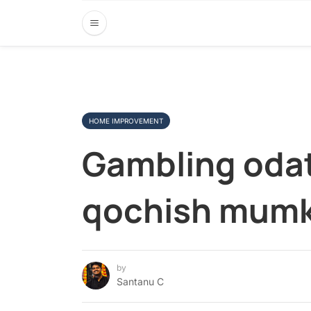
HOME IMPROVEMENT
Gambling odat
qochish mumk
by
Santanu C