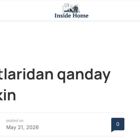
laridan qanday
in
posted on
0
May 21, 2026