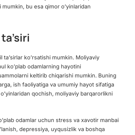
ri mumkin, bu esa qimor o’yinlaridan
ta’siri
il ta’sirlar ko’rsatishi mumkin. Moliyaviy
 pul ko’plab odamlarning hayotini
 muammolarni keltirib chiqarishi mumkin. Buning
arga, ish faoliyatiga va umumiy hayot sifatiga
 o’yinlaridan qochish, moliyaviy barqarorlikni
ko’plab odamlar uchun stress va xavotir manbai
’lanish, depressiya, uyqusizlik va boshqa