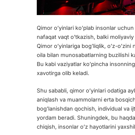
Qimor o’yinlari ko’plab insonlar uchun k
nafaqat vaqt o’tkazish, balki moliyavi
Qimor o’yinlariga bog’liqlik, o’z-o’zini 
oila bilan munosabatlarning buzilishi 
Bu kabi vaziyatlar ko’pincha insonning
xavotirga olib keladi.
Shu sababli, qimor o’yinlari odatiga ayl
aniqlash va muammolarni erta bosqichd
bog’lanishdan qochish, individual va ij
yordam beradi. Shuningdek, bu haqda b
chiqish, insonlar o’z hayotlarini yaxsh