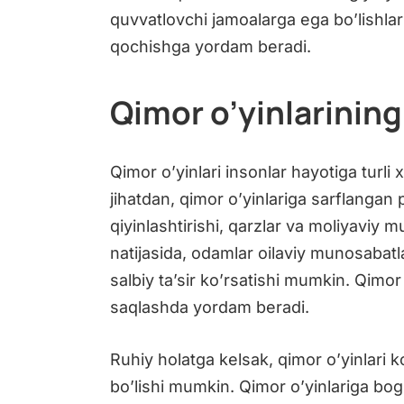
quvvatlovchi jamoalarga ega bo’lishla
qochishga yordam beradi.
Qimor o’yinlarining 
Qimor o’yinlari insonlar hayotiga turli x
jihatdan, qimor o’yinlariga sarflangan
qiyinlashtirishi, qarzlar va moliyaviy
natijasida, odamlar oilaviy munosabatl
salbiy ta’sir ko’rsatishi mumkin. Qimor
saqlashda yordam beradi.
Ruhiy holatga kelsak, qimor o’yinlari 
bo’lishi mumkin. Qimor o’yinlariga bog