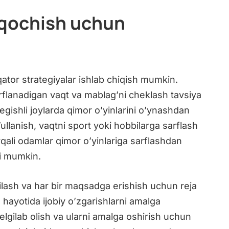
 qochish uchun
ator strategiyalar ishlab chiqish mumkin.
arflanadigan vaqt va mablag’ni cheklash tavsiya
tegishli joylarda qimor o’yinlarini o’ynashdan
ullanish, vaqtni sport yoki hobbilarga sarflash
rqali odamlar qimor o’yinlariga sarflashdan
ri mumkin.
ilash va har bir maqsadga erishish uchun reja
 hayotida ijobiy o’zgarishlarni amalga
elgilab olish va ularni amalga oshirish uchun