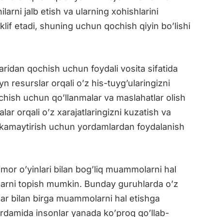
larni jalb etish va ularning xohishlarini
taklif etadi, shuning uchun qochish qiyin bo’lishi
ridan qochish uchun foydali vosita sifatida
n resurslar orqali o’z his-tuyg’ularingizni
ochish uchun qo’llanmalar va maslahatlar olish
r orqali o’z xarajatlaringizni kuzatish va
i kamaytirish uchun yordamlardan foydalanish
or o’yinlari bilan bog’liq muammolarni hal
larni topish mumkin. Bunday guruhlarda o’z
lar bilan birga muammolarni hal etishga
rdamida insonlar yanada ko’proq qo’llab-