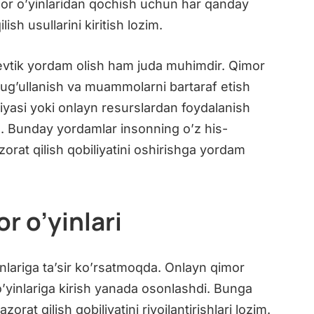
imor o’yinlaridan qochish uchun har qanday
ish usullarini kiritish lozim.
evtik yordam olish ham juda muhimdir. Qimor
hug’ullanish va muammolarni bartaraf etish
yasi yoki onlayn resurslardan foydalanish
. Bunday yordamlar insonning o’z his-
zorat qilish qobiliyatini oshirishga yordam
r o’yinlari
inlariga ta’sir ko’rsatmoqda. Onlayn qimor
r o’yinlariga kirish yanada osonlashdi. Bunga
orat qilish qobiliyatini rivojlantirishlari lozim.