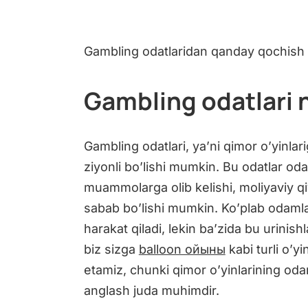
Gambling odatlaridan qanday qochis
Gambling odatlari 
Gambling odatlari, ya’ni qimor o’yinlar
ziyonli bo’lishi mumkin. Bu odatlar o
muammolarga olib kelishi, moliyaviy qi
sabab bo’lishi mumkin. Ko’plab odamla
harakat qiladi, lekin ba’zida bu urinis
biz sizga
balloon ойыны
kabi turli o’yi
etamiz, chunki qimor o’yinlarining odam
anglash juda muhimdir.