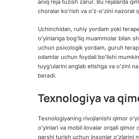
aniq reja tuzish zarur. Bu rejalarda q
choralar ko’rish va o’z-o’zini nazorat qil
Uchinchidan, ruhiy yordam yoki terap
o’yinlariga bog’liq muammolar bilan s
uchun psixologik yordam, guruh terapi
odamlar uchun foydali bo’lishi mumkin
tuyg’ularini anglab etishga va o’zini na
beradi.
Texnologiya va qimo
Texnologiyaning rivojlanishi qimor o’y
o’yinlari va mobil ilovalar orqali qimo
qarshi turish uchun insonlar o’zlarini naz