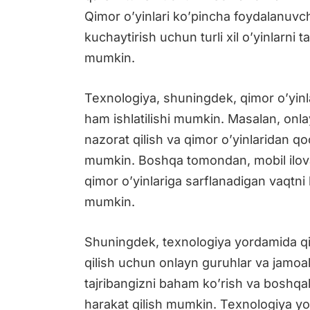
Qimor o’yinlari ko’pincha foydalanuvchi
kuchaytirish uchun turli xil o’yinlarni 
mumkin.
Texnologiya, shuningdek, qimor o’yinla
ham ishlatilishi mumkin. Masalan, onlay
nazorat qilish va qimor o’yinlaridan q
mumkin. Boshqa tomondan, mobil ilovala
qimor o’yinlariga sarflanadigan vaqtn
mumkin.
Shuningdek, texnologiya yordamida qim
qilish uchun onlayn guruhlar va jamoa
tajribangizni baham ko’rish va boshqa
harakat qilish mumkin. Texnologiya yo