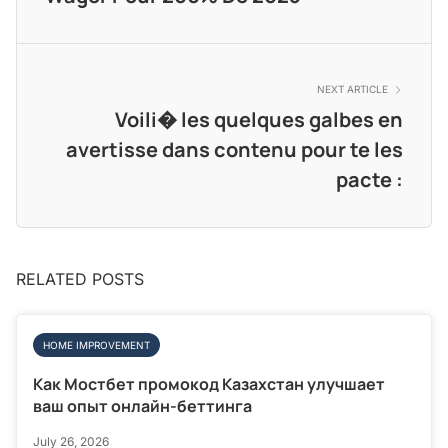
NEXT ARTICLE
Voili� les quelques galbes en
avertisse dans contenu pour te les
pacte :
RELATED POSTS
HOME IMPROVEMENT
Как Мостбет промокод Казахстан улучшает
ваш опыт онлайн-беттинга
July 26, 2026