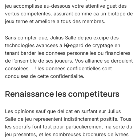
jeu accomplisse au-dessous votre attentive guet des
vertus competentes, assurant comme ca un biotope de
jeux terne et ameliore a tous des membres.
Sans compter que, Julius Salle de jeu excipe des
technologies avancees a l�egard de cryptage en
tenant barder les donnees personnelles ou financieres
de l’ensemble de ses joueurs. Vos alliance se deroulent
consolees, , ! les donnees confidentielles sont
conquises de cette confidentialite.
Renaissance les competiteurs
Les opinions sauf que delicat en surfant sur Julius
Salle de jeu representent indistinctement positifs. Tous
les sportifs font tout pour particulierement ma sorte du
jeu presentes, et les nombreuses brochures delivrees