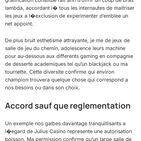
gratification constitue fait afin d’offrir un coup de bras
lambda, accordant i� tous les internautes de maitriser
les jeux a l�exclusion de experimenter d’emblee un
net appoint.
De plus bruit esthetisme attrayante, je me de jeux de
salle de jeu du chemin, adolescence leurs machine
pour au-dessous aux differents gaming en compagnie
de desserte academiques tel qu’un blackjack ou ma
tournette. Cette diversite confirme qui environ
champion trouvera quelque chose qui correspond a
nos besoins ou dans son choix.
Accord sauf que reglementation
Un exemple nos galbes davantage tranquillisants a
l�egard de Julius Casino represente une autorisation
boisson. Ma permission confirme qu’un large salle de