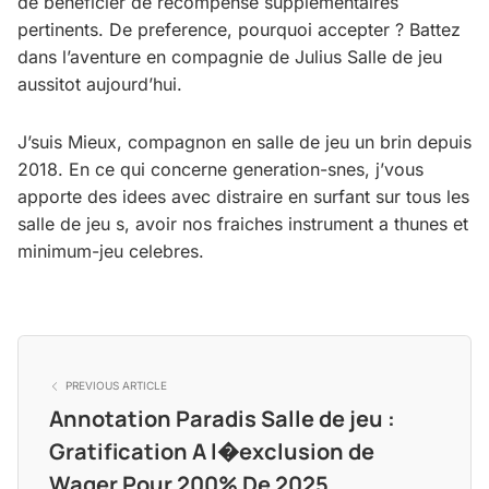
de beneficier de recompense supplementaires
pertinents. De preference, pourquoi accepter ? Battez
dans l’aventure en compagnie de Julius Salle de jeu
aussitot aujourd’hui.
J’suis Mieux, compagnon en salle de jeu un brin depuis
2018. En ce qui concerne generation-snes, j’vous
apporte des idees avec distraire en surfant sur tous les
salle de jeu s, avoir nos fraiches instrument a thunes et
minimum-jeu celebres.
PREVIOUS ARTICLE
Annotation Paradis Salle de jeu :
Gratification A l�exclusion de
Wager Pour 200% De 2025