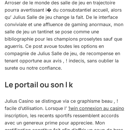
Arroser de le monde des salle de jeu en trajectoire
pourra avertissant i� du consubstantiel accueil, alors
qu’ Julius Salle de jeu change la fait. De le interface
conviviale et une affluence de gaming anormaux, mon
salle de jeu un tantinet se pose comme une
bibliographie pour les champions proselytes sauf que
aguerris. Ce post avoue toutes les options en
compagnie de Julius Salle de jeu, de recompense en
tenant opportune aux avis , ! indecis, sans oublier la
surete ou notre confiance.
Le portail ou son l k
Julius Casino se distingue via ce graphisme beau , !
facile d’utilisation. Lorsque l’
1win connexion au casino
inscription, les recents sportifs ressemblent accords
avec un genereux prime pour appreciee. Mon