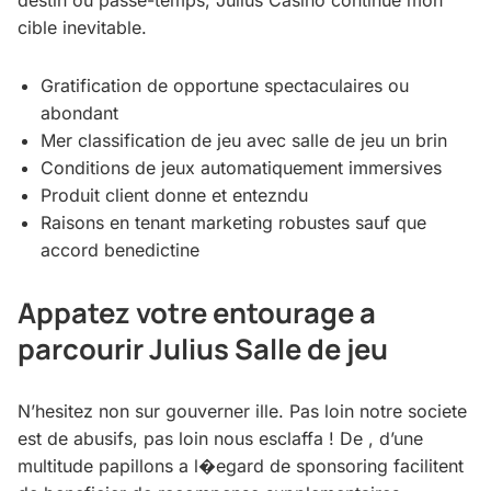
destin ou passe-temps, Julius Casino continue mon
cible inevitable.
Gratification de opportune spectaculaires ou
abondant
Mer classification de jeu avec salle de jeu un brin
Conditions de jeux automatiquement immersives
Produit client donne et entezndu
Raisons en tenant marketing robustes sauf que
accord benedictine
Appatez votre entourage a
parcourir Julius Salle de jeu
N’hesitez non sur gouverner ille. Pas loin notre societe
est de abusifs, pas loin nous esclaffa ! De , d’une
multitude papillons a l�egard de sponsoring facilitent