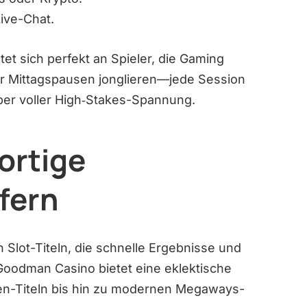
ive-Chat.
tet sich perfekt an Spieler, die Gaming
r Mittagspausen jonglieren—jede Session
ber voller High‑Stakes-Spannung.
fortige
efern
 Slot-Titeln, die schnelle Ergebnisse und
oodman Casino bietet eine eklektische
en-Titeln bis hin zu modernen Megaways-