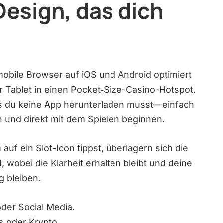
 Design, das dich
 mobile Browser auf iOS und Android optimiert
 Tablet in einen Pocket‑Size-Casino-Hotspot.
s du keine App herunterladen musst—einfach
n und direkt mit dem Spielen beginnen.
auf ein Slot-Icon tippst, überlagern sich die
 wobei die Klarheit erhalten bleibt und deine
g bleiben.
oder Social Media.
s oder Krypto.