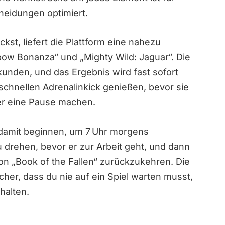
heidungen optimiert.
st, liefert die Plattform eine nahezu
nbow Bonanza“ und „Mighty Wild: Jaguar“. Die
unden, und das Ergebnis wird fast sofort
 schnellen Adrenalinkick genießen, bevor sie
er eine Pause machen.
 damit beginnen, um 7 Uhr morgens
 drehen, bevor er zur Arbeit geht, und dann
on „Book of the Fallen“ zurückzukehren. Die
icher, dass du nie auf ein Spiel warten musst,
halten.