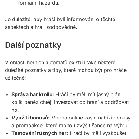
formami hazardu.
Je důležité, aby hráči byli informováni o těchto
aspektech a hráli zodpovědně.
Další poznatky
V oblasti herních automatů existují také některé
důležité poznatky a tipy, které mohou být pro hráče
užitečné:
Správa bankrollu:
Hráči by měli mít jasný plán,
kolik peněz chtějí investovat do hraní a dodržovat
ho.
Využití bonusů:
Mnoho online kasin nabízí bonusy
a promoakce, které mohou zvýšit šance na výhru.
Testování různých her:
Hráči by měli vyzkoušet