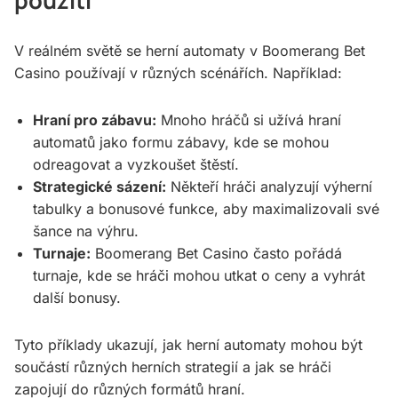
použití
V reálném světě se herní automaty v Boomerang Bet
Casino používají v různých scénářích. Například:
Hraní pro zábavu:
Mnoho hráčů si užívá hraní
automatů jako formu zábavy, kde se mohou
odreagovat a vyzkoušet štěstí.
Strategické sázení:
Někteří hráči analyzují výherní
tabulky a bonusové funkce, aby maximalizovali své
šance na výhru.
Turnaje:
Boomerang Bet Casino často pořádá
turnaje, kde se hráči mohou utkat o ceny a vyhrát
další bonusy.
Tyto příklady ukazují, jak herní automaty mohou být
součástí různých herních strategií a jak se hráči
zapojují do různých formátů hraní.