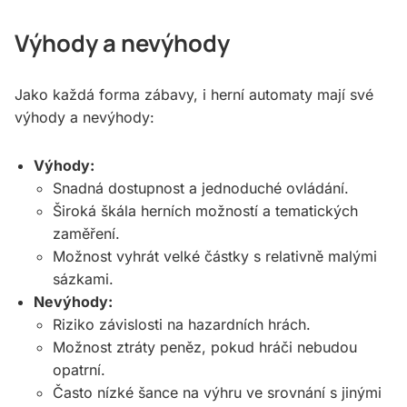
Výhody a nevýhody
Jako každá forma zábavy, i herní automaty mají své
výhody a nevýhody:
Výhody:
Snadná dostupnost a jednoduché ovládání.
Široká škála herních možností a tematických
zaměření.
Možnost vyhrát velké částky s relativně malými
sázkami.
Nevýhody:
Riziko závislosti na hazardních hrách.
Možnost ztráty peněz, pokud hráči nebudou
opatrní.
Často nízké šance na výhru ve srovnání s jinými