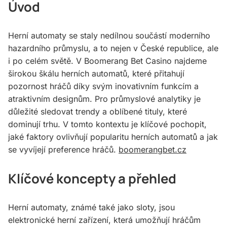
Úvod
Herní automaty se staly nedílnou součástí moderního
hazardního průmyslu, a to nejen v České republice, ale
i po celém světě. V Boomerang Bet Casino najdeme
širokou škálu herních automatů, které přitahují
pozornost hráčů díky svým inovativním funkcím a
atraktivním designům. Pro průmyslové analytiky je
důležité sledovat trendy a oblíbené tituly, které
dominují trhu. V tomto kontextu je klíčové pochopit,
jaké faktory ovlivňují popularitu herních automatů a jak
se vyvíjejí preference hráčů.
boomerangbet.cz
Klíčové koncepty a přehled
Herní automaty, známé také jako sloty, jsou
elektronické herní zařízení, která umožňují hráčům