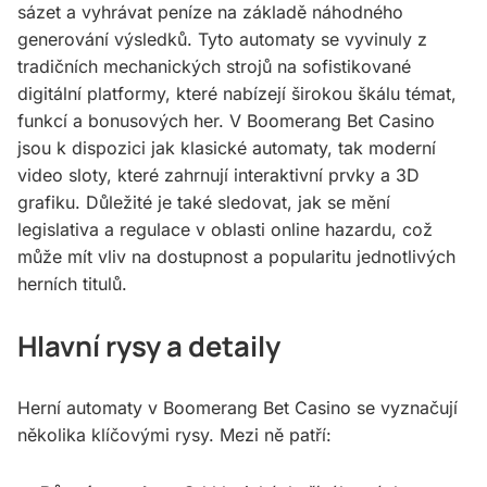
sázet a vyhrávat peníze na základě náhodného
generování výsledků. Tyto automaty se vyvinuly z
tradičních mechanických strojů na sofistikované
digitální platformy, které nabízejí širokou škálu témat,
funkcí a bonusových her. V Boomerang Bet Casino
jsou k dispozici jak klasické automaty, tak moderní
video sloty, které zahrnují interaktivní prvky a 3D
grafiku. Důležité je také sledovat, jak se mění
legislativa a regulace v oblasti online hazardu, což
může mít vliv na dostupnost a popularitu jednotlivých
herních titulů.
Hlavní rysy a detaily
Herní automaty v Boomerang Bet Casino se vyznačují
několika klíčovými rysy. Mezi ně patří: