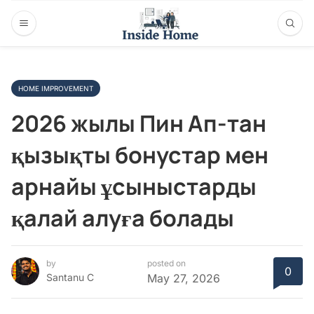
HOME IMPROVEMENT
2026 жылы Пин Ап-тан
қызықты бонустар мен
арнайы ұсыныстарды
қалай алуға болады
by
posted on
0
Santanu C
May 27, 2026