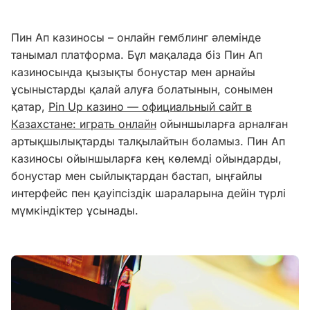
Пин Ап казиносы – онлайн гемблинг әлемінде
танымал платформа. Бұл мақалада біз Пин Ап
казиносында қызықты бонустар мен арнайы
ұсыныстарды қалай алуға болатынын, сонымен
қатар,
Pin Up казино — официальный сайт в
Казахстане: играть онлайн
ойыншыларға арналған
артықшылықтарды талқылайтын боламыз. Пин Ап
казиносы ойыншыларға кең көлемді ойындарды,
бонустар мен сыйлықтардан бастап, ыңғайлы
интерфейс пен қауіпсіздік шараларына дейін түрлі
мүмкіндіктер ұсынады.