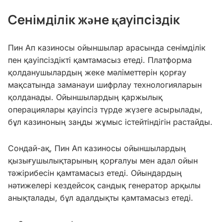
Сенімділік және қауіпсіздік
Пин Ап казиносы ойыншылар арасында сенімділік
пен қауіпсіздікті қамтамасыз етеді. Платформа
қолданушылардың жеке мәліметтерін қорғау
мақсатында заманауи шифрлау технологияларын
қолданады. Ойыншылардың қаржылық
операциялары қауіпсіз түрде жүзеге асырылады,
бұл казиноның заңды жұмыс істейтіндігін растайды.
Сондай-ақ, Пин Ап казиносы ойыншылардың
қызығушылықтарының қорғалуы мен адал ойын
тәжірибесін қамтамасыз етеді. Ойындардың
нәтижелері кездейсоқ сандық генератор арқылы
анықталады, бұл адалдықты қамтамасыз етеді.