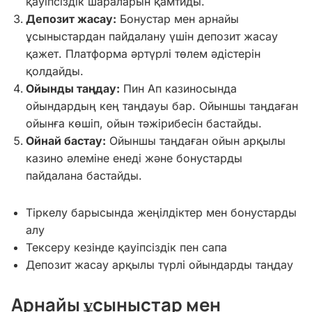
қауіпсіздік шараларын қамтиды.
Депозит жасау:
Бонустар мен арнайы
ұсыныстардан пайдалану үшін депозит жасау
қажет. Платформа әртүрлі төлем әдістерін
қолдайды.
Ойынды таңдау:
Пин Ап казиносында
ойындардың кең таңдауы бар. Ойыншы таңдаған
ойынға көшіп, ойын тәжірибесін бастайды.
Ойнай бастау:
Ойыншы таңдаған ойын арқылы
казино әлеміне енеді және бонустарды
пайдалана бастайды.
Тіркелу барысында жеңілдіктер мен бонустарды
алу
Тексеру кезінде қауіпсіздік пен сапа
Депозит жасау арқылы түрлі ойындарды таңдау
Арнайы ұсыныстар мен