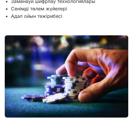
Заманауи шифрлау технологиялары
Сенімді төлем жүйелері
Адал ойын тәжірибесі