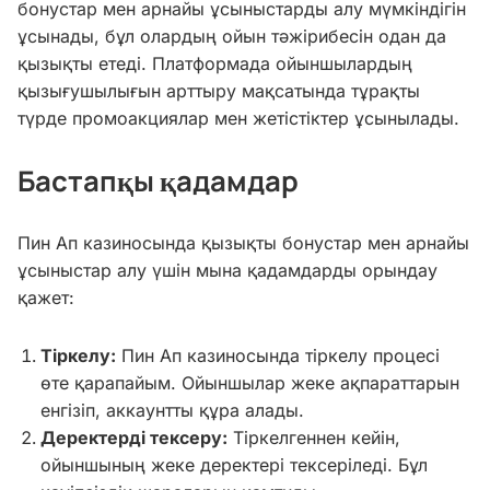
бонустар мен арнайы ұсыныстарды алу мүмкіндігін
ұсынады, бұл олардың ойын тәжірибесін одан да
қызықты етеді. Платформада ойыншылардың
қызығушылығын арттыру мақсатында тұрақты
түрде промоакциялар мен жетістіктер ұсынылады.
Бастапқы қадамдар
Пин Ап казиносында қызықты бонустар мен арнайы
ұсыныстар алу үшін мына қадамдарды орындау
қажет:
Тіркелу:
Пин Ап казиносында тіркелу процесі
өте қарапайым. Ойыншылар жеке ақпараттарын
енгізіп, аккаунтты құра алады.
Деректерді тексеру:
Тіркелгеннен кейін,
ойыншының жеке деректері тексеріледі. Бұл