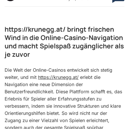
https://krunegg.at/ bringt frischen
Wind in die Online-Casino-Navigation
und macht Spielspaß zugänglicher als
je zuvor
Die Welt der Online-Casinos entwickelt sich stetig
weiter, und mit
https://krunegg.at/
erlebt die
Navigation eine neue Dimension der
Benutzerfreundlichkeit. Diese Plattform schafft es, das
Erlebnis für Spieler aller Erfahrungsstufen zu
verbessern, indem sie innovative Strukturen und klare
Orientierungshilfen bietet. So wird nicht nur der
Zugang zu einer Vielzahl von Spielen erleichtert,
sondern auch der gesamte Spielspaß spürbar