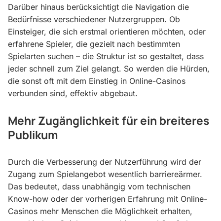
Darüber hinaus berücksichtigt die Navigation die
Bedürfnisse verschiedener Nutzergruppen. Ob
Einsteiger, die sich erstmal orientieren möchten, oder
erfahrene Spieler, die gezielt nach bestimmten
Spielarten suchen – die Struktur ist so gestaltet, dass
jeder schnell zum Ziel gelangt. So werden die Hürden,
die sonst oft mit dem Einstieg in Online-Casinos
verbunden sind, effektiv abgebaut.
Mehr Zugänglichkeit für ein breiteres
Publikum
Durch die Verbesserung der Nutzerführung wird der
Zugang zum Spielangebot wesentlich barriereärmer.
Das bedeutet, dass unabhängig vom technischen
Know-how oder der vorherigen Erfahrung mit Online-
Casinos mehr Menschen die Möglichkeit erhalten,