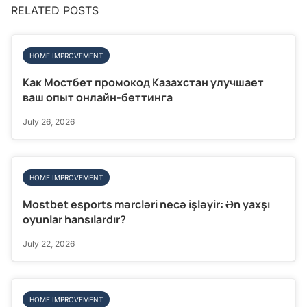
RELATED POSTS
HOME IMPROVEMENT
Как Мостбет промокод Казахстан улучшает
ваш опыт онлайн-беттинга
July 26, 2026
HOME IMPROVEMENT
Mostbet esports mərcləri necə işləyir: Ən yaxşı
oyunlar hansılardır?
July 22, 2026
HOME IMPROVEMENT