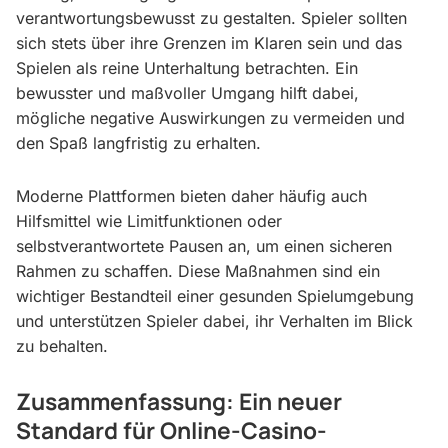
verantwortungsbewusst zu gestalten. Spieler sollten
sich stets über ihre Grenzen im Klaren sein und das
Spielen als reine Unterhaltung betrachten. Ein
bewusster und maßvoller Umgang hilft dabei,
mögliche negative Auswirkungen zu vermeiden und
den Spaß langfristig zu erhalten.
Moderne Plattformen bieten daher häufig auch
Hilfsmittel wie Limitfunktionen oder
selbstverantwortete Pausen an, um einen sicheren
Rahmen zu schaffen. Diese Maßnahmen sind ein
wichtiger Bestandteil einer gesunden Spielumgebung
und unterstützen Spieler dabei, ihr Verhalten im Blick
zu behalten.
Zusammenfassung: Ein neuer
Standard für Online-Casino-