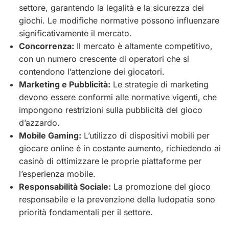
settore, garantendo la legalità e la sicurezza dei
giochi. Le modifiche normative possono influenzare
significativamente il mercato.
Concorrenza:
Il mercato è altamente competitivo,
con un numero crescente di operatori che si
contendono l’attenzione dei giocatori.
Marketing e Pubblicità:
Le strategie di marketing
devono essere conformi alle normative vigenti, che
impongono restrizioni sulla pubblicità del gioco
d’azzardo.
Mobile Gaming:
L’utilizzo di dispositivi mobili per
giocare online è in costante aumento, richiedendo ai
casinò di ottimizzare le proprie piattaforme per
l’esperienza mobile.
Responsabilità Sociale:
La promozione del gioco
responsabile e la prevenzione della ludopatia sono
priorità fondamentali per il settore.