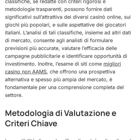
classifiche, se redatte con criteri rigorosi e
metodologie trasparenti, possono fornire dati
significativi sull’attrattiva dei diversi casinò online, sui
giochi più popolari, e sulle aspettative dei giocatori
italiani. L’analisi di tali classifiche, insieme ad altri dati
di mercato, consente agli analisti di formulare
previsioni più accurate, valutare l’efficacia delle
campagne pubblicitarie e identificare opportunità di
investimento. Inoltre, l’esame di siti come
migliori
casino non AAMS
, che offrono una prospettiva
alternativa e spesso più ampia del mercato, è
fondamentale per una comprensione completa del
settore.
Metodologia di Valutazione e
Criteri Chiave