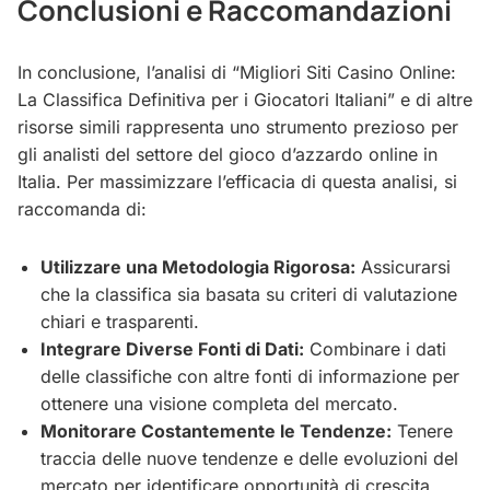
Conclusioni e Raccomandazioni
In conclusione, l’analisi di “Migliori Siti Casino Online:
La Classifica Definitiva per i Giocatori Italiani” e di altre
risorse simili rappresenta uno strumento prezioso per
gli analisti del settore del gioco d’azzardo online in
Italia. Per massimizzare l’efficacia di questa analisi, si
raccomanda di:
Utilizzare una Metodologia Rigorosa:
Assicurarsi
che la classifica sia basata su criteri di valutazione
chiari e trasparenti.
Integrare Diverse Fonti di Dati:
Combinare i dati
delle classifiche con altre fonti di informazione per
ottenere una visione completa del mercato.
Monitorare Costantemente le Tendenze:
Tenere
traccia delle nuove tendenze e delle evoluzioni del
mercato per identificare opportunità di crescita.