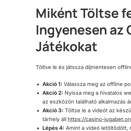
Miként Töltse f
Ingyenesen az O
Játékokat
Töltse le és játssza díjmentesen offlin
Akció 1:
Válassza meg az offline por
Akció 2:
Nyissa meg a hivatalos web
az eszközön található alkalmazás 
Akció 3:
Töltse le a videót az kés
tárhely áll
https://casino-jugabet.or
Lépés 4:
Amint a videó letöltődött