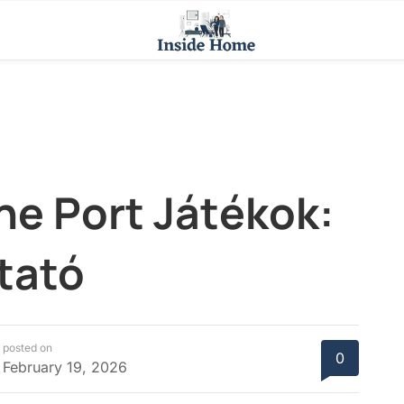
ne Port Játékok:
tató
posted on
0
February 19, 2026