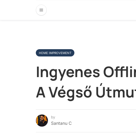
HOME IMPROVEMENT
Ingyenes Offli
A Végső Útmu
by
Santanu C