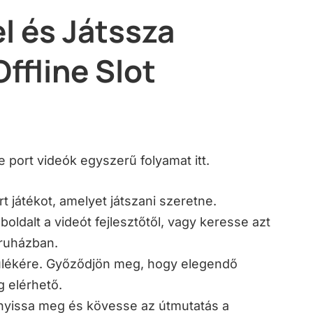
el és Játssza
ffline Slot
e port videók egyszerű folyamat itt.
t játékot, amelyet játszani szeretne.
oldalt a videót fejlesztőtől, vagy keresse azt
áruházban.
zülékére. Győződjön meg, hogy elegendő
g
elérhető.
, nyissa meg és kövesse az útmutatás a