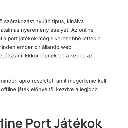
ő szórakozást nyújtó típus, kínálva
hatalmas nyeremény esélyét. Az online
a port játékok még sikeresebbé lettek a
minden ember bír állandó web
 játszani. Ekkor lépnek
be a képbe az
inden apró részletet, amit megértenie kell
 offline játék előnyeitől kezdve a legjobb
line Port Játékok