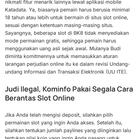
nikmati fitur menarik lainnya lewat aplikasi mobile
Katadata. Ya, biasanya pemain harus berusia minimal
18 tahun atau lebih untuk bermain di situs slot online,
sesuai dengan ketentuan masing-masing situs.
Sayangnya, beberapa slot di BK8 tidak menyediakan
mode permainan gratis, sehingga pemain harus
menggunakan uang asli sejak awal. Mulanya Budi
diminta komitmennya untuk memasukkan aturan
larangan perjudian online itu ke dalam revisi Undang-
undang Informasi dan Transaksi Elektronik (UU ITE).
Judi Ilegal, Kominfo Pakai Segala Cara
Berantas Slot Online
Jika Anda telah mengisi deposit, silahkan pilih
permainan slot yang ingin Anda akses. Setelah itu,
silahkan tentukan jumlah paylines yang diinginkan lalu
tentukan nilai koin yang ingin Anda pasang untuk