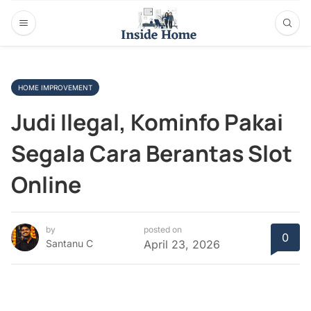
HOME IMPROVEMENT
Judi Ilegal, Kominfo Pakai
Segala Cara Berantas Slot
Online
by
posted on
0
Santanu C
April 23, 2026