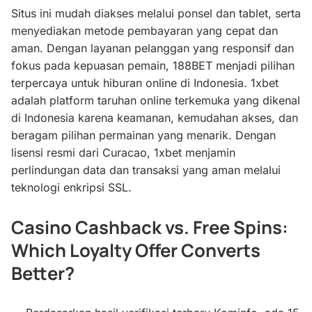
Situs ini mudah diakses melalui ponsel dan tablet, serta
menyediakan metode pembayaran yang cepat dan
aman. Dengan layanan pelanggan yang responsif dan
fokus pada kepuasan pemain, 188BET menjadi pilihan
terpercaya untuk hiburan online di Indonesia. 1xbet
adalah platform taruhan online terkemuka yang dikenal
di Indonesia karena keamanan, kemudahan akses, dan
beragam pilihan permainan yang menarik. Dengan
lisensi resmi dari Curacao, 1xbet menjamin
perlindungan data dan transaksi yang aman melalui
teknologi enkripsi SSL.
Casino Cashback vs. Free Spins:
Which Loyalty Offer Converts
Better?