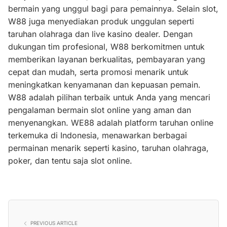
bermain yang unggul bagi para pemainnya. Selain slot,
W88 juga menyediakan produk unggulan seperti
taruhan olahraga dan live kasino dealer. Dengan
dukungan tim profesional, W88 berkomitmen untuk
memberikan layanan berkualitas, pembayaran yang
cepat dan mudah, serta promosi menarik untuk
meningkatkan kenyamanan dan kepuasan pemain.
W88 adalah pilihan terbaik untuk Anda yang mencari
pengalaman bermain slot online yang aman dan
menyenangkan. WE88 adalah platform taruhan online
terkemuka di Indonesia, menawarkan berbagai
permainan menarik seperti kasino, taruhan olahraga,
poker, dan tentu saja slot online.
PREVIOUS ARTICLE