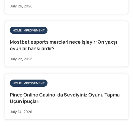
July 26, 2026
HOME IMPROVEMENT
Mostbet esports mərcləri necə işləyir: Ən yaxşı
oyunlar hansılardır?
July 22, 2026
HOME IMPROVEMENT
Pinco Online Casino-da Sevdiyiniz Oyunu Tapma
Üçün İpuçları
July 14, 2026