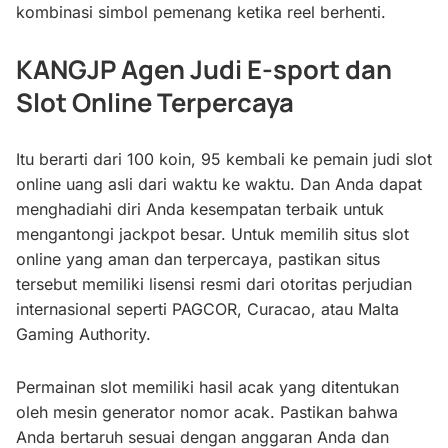
kombinasi simbol pemenang ketika reel berhenti.
KANGJP Agen Judi E-sport dan
Slot Online Terpercaya
Itu berarti dari 100 koin, 95 kembali ke pemain judi slot
online uang asli dari waktu ke waktu. Dan Anda dapat
menghadiahi diri Anda kesempatan terbaik untuk
mengantongi jackpot besar. Untuk memilih situs slot
online yang aman dan terpercaya, pastikan situs
tersebut memiliki lisensi resmi dari otoritas perjudian
internasional seperti PAGCOR, Curacao, atau Malta
Gaming Authority.
Permainan slot memiliki hasil acak yang ditentukan
oleh mesin generator nomor acak. Pastikan bahwa
Anda bertaruh sesuai dengan anggaran Anda dan