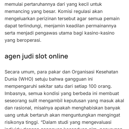
memulai pertaruhannya dari yang kecil untuk
memancing yang besar. Komisi regulasi akan
mengeluarkan perizinan tersebut agar semua pemain
dapat terlindungi, menjamin keadilan permainannya
serta menjadi pengawas utama bagi kasino-kasino
yang beroperasi.
agen judi slot online
Secara umum, para pakar dan Organisasi Kesehatan
Dunia (WHO) setuju bahwa gangguan ini
mempengaruhi sekitar satu dari setiap 100 orang.
Imbasnya, semua kondisi yang berbeda ini membuat
seseorang sulit mengambil keputusan yang masuk akal
dan rasional, misalnya apakah menghabiskan banyak
uang untuk bertaruh akan menguntungkan mengingat
risikonya tinggi. “Dalam studi yang mengevaluasi