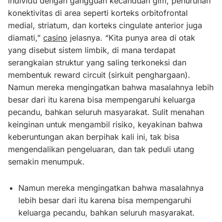
individu dengan gangguan kecanduan gim, penurunan
konektivitas di area seperti korteks orbitofrontal
medial, striatum, dan korteks cingulate anterior juga
diamati,”
casino
jelasnya. “Kita punya area di otak
yang disebut sistem limbik, di mana terdapat
serangkaian struktur yang saling terkoneksi dan
membentuk reward circuit (sirkuit penghargaan).
Namun mereka mengingatkan bahwa masalahnya lebih
besar dari itu karena bisa mempengaruhi keluarga
pecandu, bahkan seluruh masyarakat. Sulit menahan
keinginan untuk mengambil risiko, keyakinan bahwa
keberuntungan akan berpihak kali ini, tak bisa
mengendalikan pengeluaran, dan tak peduli utang
semakin menumpuk.
Namun mereka mengingatkan bahwa masalahnya
lebih besar dari itu karena bisa mempengaruhi
keluarga pecandu, bahkan seluruh masyarakat.