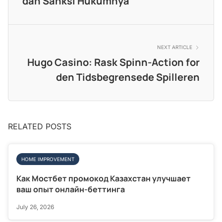
dan Sanksi Hukumnya
NEXT ARTICLE
Hugo Casino: Rask Spinn-Action for
den Tidsbegrensede Spilleren
RELATED POSTS
HOME IMPROVEMENT
Как Мостбет промокод Казахстан улучшает
ваш опыт онлайн-беттинга
July 26, 2026