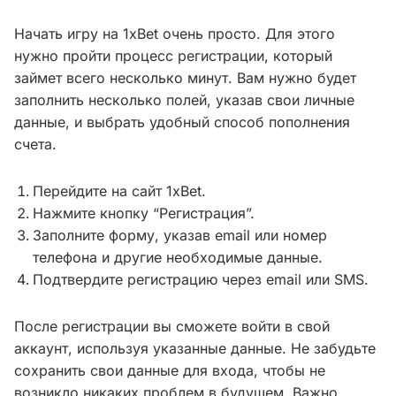
Начать игру на 1xBet очень просто. Для этого
нужно пройти процесс регистрации, который
займет всего несколько минут. Вам нужно будет
заполнить несколько полей, указав свои личные
данные, и выбрать удобный способ пополнения
счета.
Перейдите на сайт 1xBet.
Нажмите кнопку “Регистрация”.
Заполните форму, указав email или номер
телефона и другие необходимые данные.
Подтвердите регистрацию через email или SMS.
После регистрации вы сможете войти в свой
аккаунт, используя указанные данные. Не забудьте
сохранить свои данные для входа, чтобы не
возникло никаких проблем в будущем. Важно