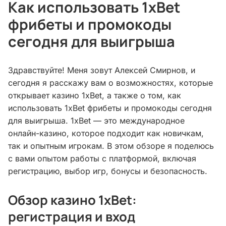
Как использовать 1xBet
фрибеты и промокоды
сегодня для выигрыша
Здравствуйте! Меня зовут Алексей Смирнов, и
сегодня я расскажу вам о возможностях, которые
открывает казино 1xBet, а также о том, как
использовать 1xBet фрибеты и промокоды сегодня
для выигрыша. 1xBet — это международное
онлайн-казино, которое подходит как новичкам,
так и опытным игрокам. В этом обзоре я поделюсь
с вами опытом работы с платформой, включая
регистрацию, выбор игр, бонусы и безопасность.
Обзор казино 1xBet:
регистрация и вход