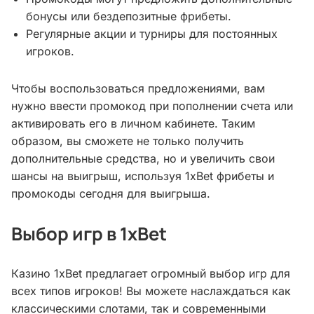
бонусы или бездепозитные фрибеты.
Регулярные акции и турниры для постоянных
игроков.
Чтобы воспользоваться предложениями, вам
нужно ввести промокод при пополнении счета или
активировать его в личном кабинете. Таким
образом, вы сможете не только получить
дополнительные средства, но и увеличить свои
шансы на выигрыш, используя 1xBet фрибеты и
промокоды сегодня для выигрыша.
Выбор игр в 1xBet
Казино 1xBet предлагает огромный выбор игр для
всех типов игроков! Вы можете наслаждаться как
классическими слотами, так и современными