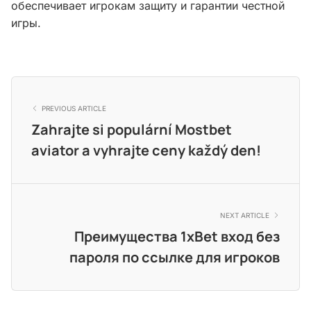
обеспечивает игрокам защиту и гарантии честной
игры.
PREVIOUS ARTICLE
Zahrajte si populární Mostbet
aviator a vyhrajte ceny každý den!
NEXT ARTICLE
Преимущества 1xBet вход без
пароля по ссылке для игроков