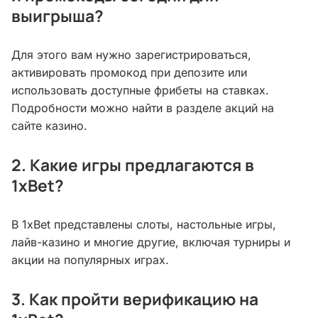
выигрыша?
Для этого вам нужно зарегистрироваться,
активировать промокод при депозите или
использовать доступные фрибеты на ставках.
Подробности можно найти в разделе акций на
сайте казино.
2. Какие игры предлагаются в
1xBet?
В 1xBet представлены слоты, настольные игры,
лайв-казино и многие другие, включая турниры и
акции на популярных играх.
3. Как пройти верификацию на