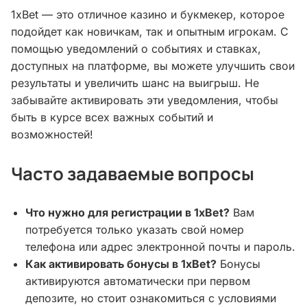
1xBet — это отличное казино и букмекер, которое
подойдет как новичкам, так и опытным игрокам. С
помощью уведомлений о событиях и ставках,
доступных на платформе, вы можете улучшить свои
результаты и увеличить шанс на выигрыш. Не
забывайте активировать эти уведомления, чтобы
быть в курсе всех важных событий и
возможностей!
Часто задаваемые вопросы
Что нужно для регистрации в 1xBet?
Вам
потребуется только указать свой номер
телефона или адрес электронной почты и пароль.
Как активировать бонусы в 1xBet?
Бонусы
активируются автоматически при первом
депозите, но стоит ознакомиться с условиями