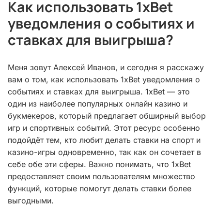
Как использовать 1xBet
уведомления о событиях и
ставках для выигрыша?
Меня зовут Алексей Иванов, и сегодня я расскажу
вам о том, как использовать 1xBet уведомления о
событиях и ставках для выигрыша. 1xBet — это
один из наиболее популярных онлайн казино и
букмекеров, который предлагает обширный выбор
игр и спортивных событий. Этот ресурс особенно
подойдёт тем, кто любит делать ставки на спорт и
казино-игры одновременно, так как он сочетает в
себе обе эти сферы. Важно понимать, что 1xBet
предоставляет своим пользователям множество
функций, которые помогут делать ставки более
выгодными.