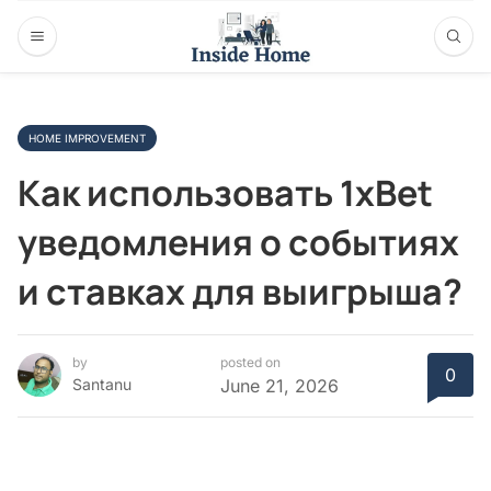
HOME IMPROVEMENT
Как использовать 1xBet
уведомления о событиях
и ставках для выигрыша?
by
posted on
0
Santanu
June 21, 2026