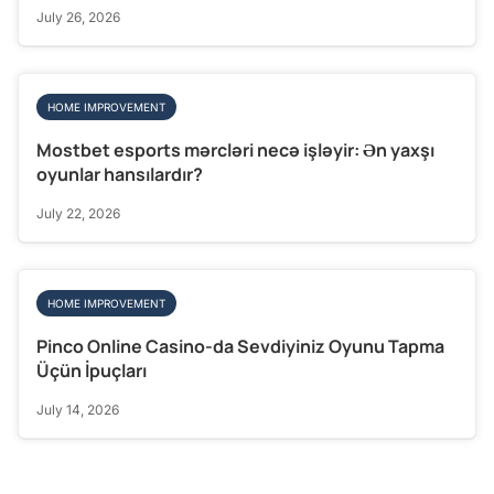
July 26, 2026
HOME IMPROVEMENT
Mostbet esports mərcləri necə işləyir: Ən yaxşı
oyunlar hansılardır?
July 22, 2026
HOME IMPROVEMENT
Pinco Online Casino-da Sevdiyiniz Oyunu Tapma
Üçün İpuçları
July 14, 2026