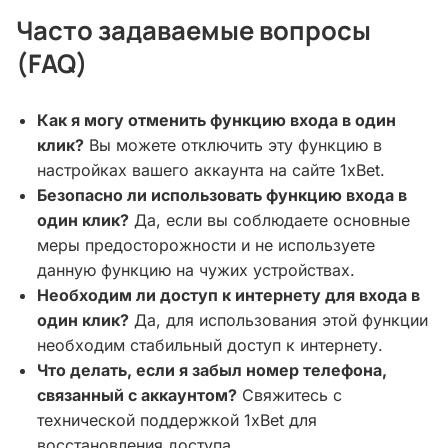
Часто задаваемые вопросы
(FAQ)
Как я могу отменить функцию входа в один
клик?
Вы можете отключить эту функцию в
настройках вашего аккаунта на сайте 1xBet.
Безопасно ли использовать функцию входа в
один клик?
Да, если вы соблюдаете основные
меры предосторожности и не используете
данную функцию на чужих устройствах.
Необходим ли доступ к интернету для входа в
один клик?
Да, для использования этой функции
необходим стабильный доступ к интернету.
Что делать, если я забыл номер телефона,
связанный с аккаунтом?
Свяжитесь с
технической поддержкой 1xBet для
восстановления доступа.