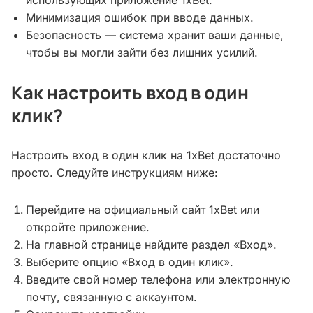
использующих приложение 1xBet.
Минимизация ошибок при вводе данных.
Безопасность — система хранит ваши данные,
чтобы вы могли зайти без лишних усилий.
Как настроить вход в один
клик?
Настроить вход в один клик на 1xBet достаточно
просто. Следуйте инструкциям ниже:
Перейдите на официальный сайт 1xBet или
откройте приложение.
На главной странице найдите раздел «Вход».
Выберите опцию «Вход в один клик».
Введите свой номер телефона или электронную
почту, связанную с аккаунтом.