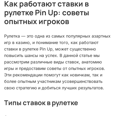
Как работают ставки в
рулетке Pin Up: советы
опытных игроков
Рулетка — это одна из самых популярных азартных
игр в казино, и понимание того, как работают
ставки в рулетке Pin Up, может существенно
повысить шансы на успех. В данной статье мы
рассмотрим различные виды ставок, анатомию
игры и предоставим советы от опытных игроков.
Эти рекомендации помогут как новичкам, так и
более опытным участникам усовершенствовать
свою стратегию и добиться лучших результатов.
Типы ставок в рулетке