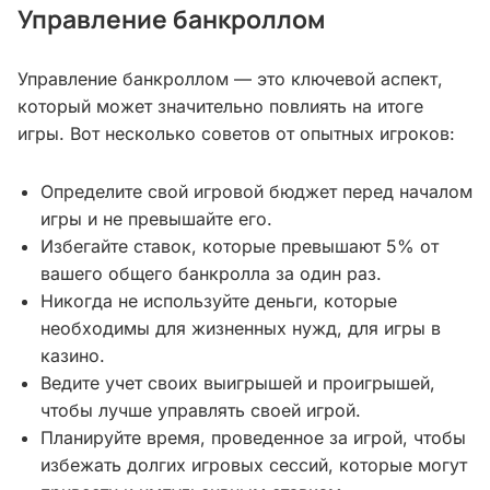
Управление банкроллом
Управление банкроллом — это ключевой аспект,
который может значительно повлиять на итоге
игры. Вот несколько советов от опытных игроков:
Определите свой игровой бюджет перед началом
игры и не превышайте его.
Избегайте ставок, которые превышают 5% от
вашего общего банкролла за один раз.
Никогда не используйте деньги, которые
необходимы для жизненных нужд, для игры в
казино.
Ведите учет своих выигрышей и проигрышей,
чтобы лучше управлять своей игрой.
Планируйте время, проведенное за игрой, чтобы
избежать долгих игровых сессий, которые могут