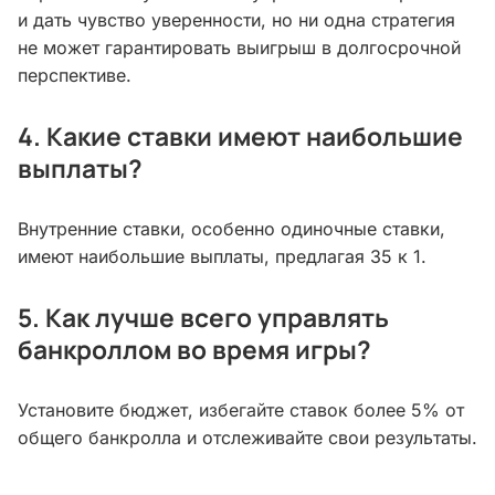
и дать чувство уверенности, но ни одна стратегия
не может гарантировать выигрыш в долгосрочной
перспективе.
4. Какие ставки имеют наибольшие
выплаты?
Внутренние ставки, особенно одиночные ставки,
имеют наибольшие выплаты, предлагая 35 к 1.
5. Как лучше всего управлять
банкроллом во время игры?
Установите бюджет, избегайте ставок более 5% от
общего банкролла и отслеживайте свои результаты.