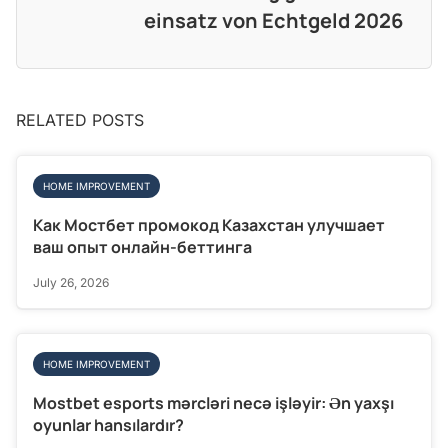
einsatz von Echtgeld 2026
RELATED POSTS
HOME IMPROVEMENT
Как Мостбет промокод Казахстан улучшает
ваш опыт онлайн-беттинга
July 26, 2026
HOME IMPROVEMENT
Mostbet esports mərcləri necə işləyir: Ən yaxşı
oyunlar hansılardır?