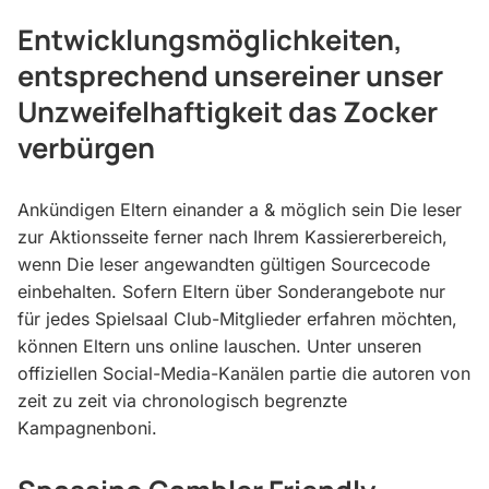
Entwicklungsmöglichkeiten,
entsprechend unsereiner unser
Unzweifelhaftigkeit das Zocker
verbürgen
Ankündigen Eltern einander a & möglich sein Die leser
zur Aktionsseite ferner nach Ihrem Kassiererbereich,
wenn Die leser angewandten gültigen Sourcecode
einbehalten. Sofern Eltern über Sonderangebote nur
für jedes Spielsaal Club-Mitglieder erfahren möchten,
können Eltern uns online lauschen. Unter unseren
offiziellen Social-Media-Kanälen partie die autoren von
zeit zu zeit via chronologisch begrenzte
Kampagnenboni.