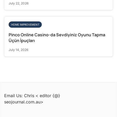
July 22, 2026
HOME IMPROVEMENT
Pinco Online Casino-da Sevdiyiniz Oyunu Tapma
Üçün İpuçları
July 14, 2026
Email Us: Chris < editor {@}
seojournal.com.au>