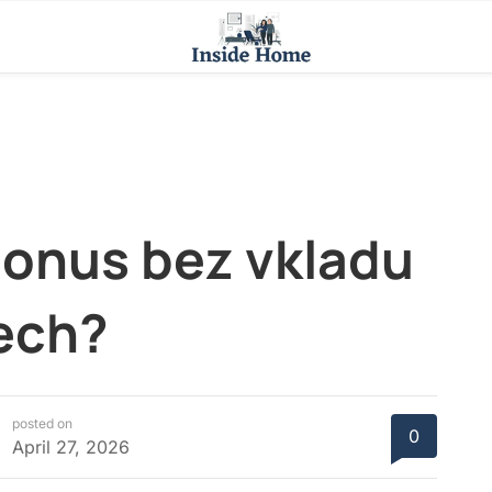
onus bez vkladu
nech?
posted on
0
April 27, 2026