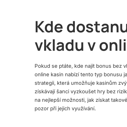
Kde dostanu
vkladu v onl
Pokud se ptáte, kde najít bonus bez v
online kasin nabízí tento typ bonusu 
strategii, která umožňuje kasinům zvý
získávají šanci vyzkoušet hry bez rizi
na nejlepší možnosti, jak získat takov
pozor při jejich využívání.