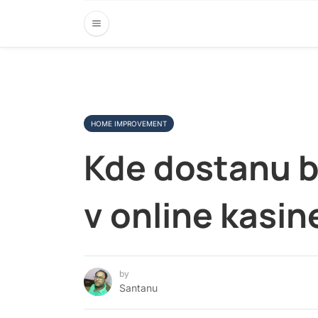
HOME IMPROVEMENT
Kde dostanu b
v online kasi
by
Santanu