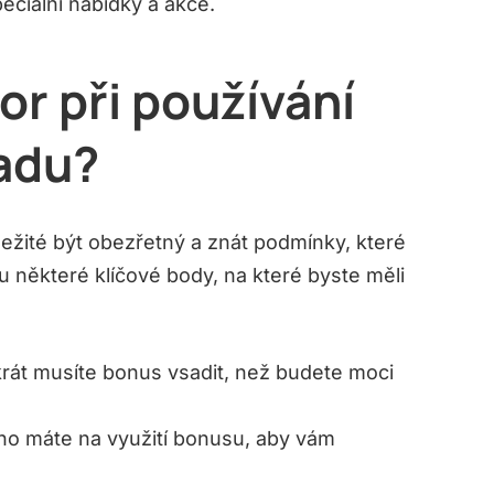
ciální nabídky a akce.
or při používání
adu?
ležité být obezřetný a znát podmínky, které
u některé klíčové body, na které byste měli
ikrát musíte bonus vsadit, než budete moci
uho máte na využití bonusu, aby vám