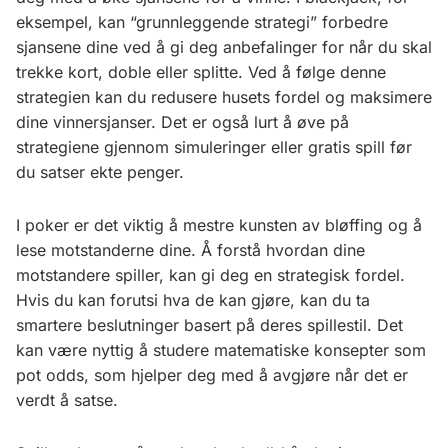
eksempel, kan “grunnleggende strategi” forbedre
sjansene dine ved å gi deg anbefalinger for når du skal
trekke kort, doble eller splitte. Ved å følge denne
strategien kan du redusere husets fordel og maksimere
dine vinnersjanser. Det er også lurt å øve på
strategiene gjennom simuleringer eller gratis spill før
du satser ekte penger.
I poker er det viktig å mestre kunsten av bløffing og å
lese motstanderne dine. Å forstå hvordan dine
motstandere spiller, kan gi deg en strategisk fordel.
Hvis du kan forutsi hva de kan gjøre, kan du ta
smartere beslutninger basert på deres spillestil. Det
kan være nyttig å studere matematiske konsepter som
pot odds, som hjelper deg med å avgjøre når det er
verdt å satse.