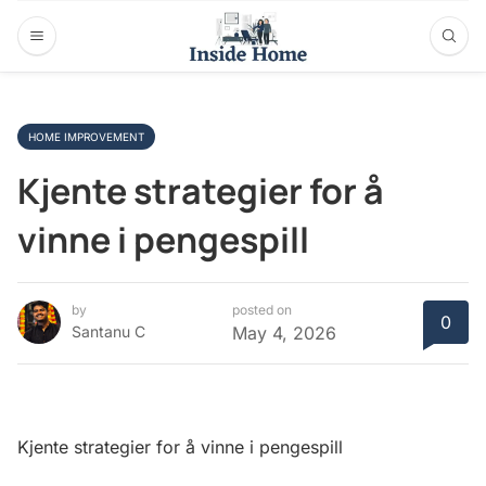
HOME IMPROVEMENT
Kjente strategier for å
vinne i pengespill
by
posted on
0
Santanu C
May 4, 2026
Kjente strategier for å vinne i pengespill