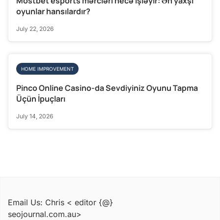
Mostbet esports mərcləri necə işləyir: Ən yaxşı
oyunlar hansılardır?
July 22, 2026
HOME IMPROVEMENT
Pinco Online Casino-da Sevdiyiniz Oyunu Tapma
Üçün İpuçları
July 14, 2026
Email Us: Chris < editor {@}
seojournal.com.au>