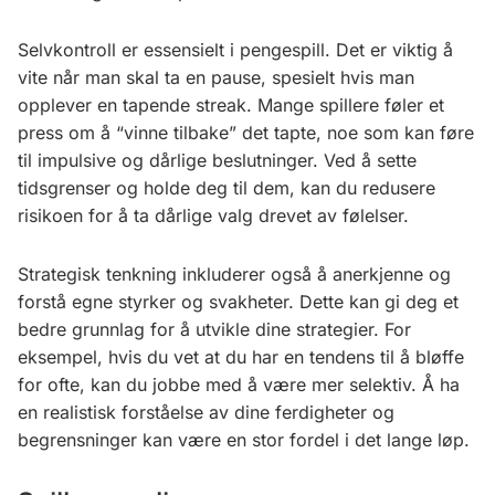
Selvkontroll er essensielt i pengespill. Det er viktig å
vite når man skal ta en pause, spesielt hvis man
opplever en tapende streak. Mange spillere føler et
press om å “vinne tilbake” det tapte, noe som kan føre
til impulsive og dårlige beslutninger. Ved å sette
tidsgrenser og holde deg til dem, kan du redusere
risikoen for å ta dårlige valg drevet av følelser.
Strategisk tenkning inkluderer også å anerkjenne og
forstå egne styrker og svakheter. Dette kan gi deg et
bedre grunnlag for å utvikle dine strategier. For
eksempel, hvis du vet at du har en tendens til å bløffe
for ofte, kan du jobbe med å være mer selektiv. Å ha
en realistisk forståelse av dine ferdigheter og
begrensninger kan være en stor fordel i det lange løp.