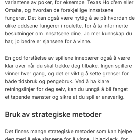
variantene av poker, for eksempel Texas Hold’em eller
Omaha, og hvordan de forskjellige innsatsene
fungerer. Det kan også være nyttig å se på hvordan de
ulike oddsene fungerer i roulette, for å ta informerte
beslutninger om innsatsene dine. Jo mer kunnskap du
har, jo bedre er sjansene for å vinne.
En god forståelse av spillene innebærer også å være
klar over når du skal trekke deg tilbake. Ingen spillere
vinner hver gang, og det er viktig å sette grenser for
både tidsbruk og pengebruk. Ved å ha klare
retningslinjer for deg selv, kan du unngå å bli fanget i
et tapende mønster og sikre at du spiller ansvarlig.
Bruk av strategiske metoder
Det finnes mange strategiske metoder som kan hjelpe
deg med å øke sjansene for å vinne. I blackjack, for