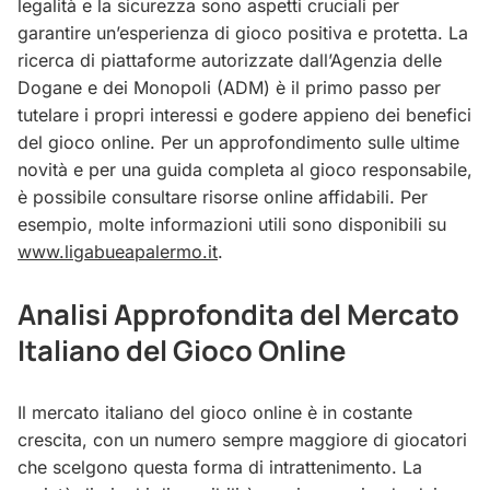
legalità e la sicurezza sono aspetti cruciali per
garantire un’esperienza di gioco positiva e protetta. La
ricerca di piattaforme autorizzate dall’Agenzia delle
Dogane e dei Monopoli (ADM) è il primo passo per
tutelare i propri interessi e godere appieno dei benefici
del gioco online. Per un approfondimento sulle ultime
novità e per una guida completa al gioco responsabile,
è possibile consultare risorse online affidabili. Per
esempio, molte informazioni utili sono disponibili su
www.ligabueapalermo.it
.
Analisi Approfondita del Mercato
Italiano del Gioco Online
Il mercato italiano del gioco online è in costante
crescita, con un numero sempre maggiore di giocatori
che scelgono questa forma di intrattenimento. La