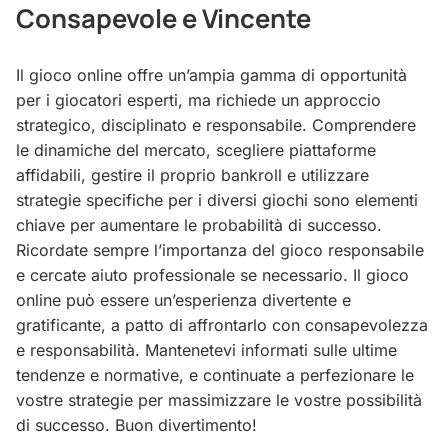
Consapevole e Vincente
Il gioco online offre un’ampia gamma di opportunità
per i giocatori esperti, ma richiede un approccio
strategico, disciplinato e responsabile. Comprendere
le dinamiche del mercato, scegliere piattaforme
affidabili, gestire il proprio bankroll e utilizzare
strategie specifiche per i diversi giochi sono elementi
chiave per aumentare le probabilità di successo.
Ricordate sempre l’importanza del gioco responsabile
e cercate aiuto professionale se necessario. Il gioco
online può essere un’esperienza divertente e
gratificante, a patto di affrontarlo con consapevolezza
e responsabilità. Mantenetevi informati sulle ultime
tendenze e normative, e continuate a perfezionare le
vostre strategie per massimizzare le vostre possibilità
di successo. Buon divertimento!