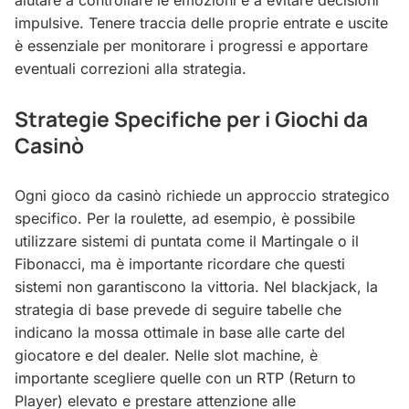
aiutare a controllare le emozioni e a evitare decisioni
impulsive. Tenere traccia delle proprie entrate e uscite
è essenziale per monitorare i progressi e apportare
eventuali correzioni alla strategia.
Strategie Specifiche per i Giochi da
Casinò
Ogni gioco da casinò richiede un approccio strategico
specifico. Per la roulette, ad esempio, è possibile
utilizzare sistemi di puntata come il Martingale o il
Fibonacci, ma è importante ricordare che questi
sistemi non garantiscono la vittoria. Nel blackjack, la
strategia di base prevede di seguire tabelle che
indicano la mossa ottimale in base alle carte del
giocatore e del dealer. Nelle slot machine, è
importante scegliere quelle con un RTP (Return to
Player) elevato e prestare attenzione alle