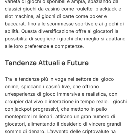
varietà di giochi disponibili è ampia, spaziando dai
classici giochi da casinò come roulette, blackjack e
slot machine, ai giochi di carte come poker e
baccarat, fino alle scommesse sportive e ai giochi di
abilità. Questa diversificazione offre ai giocatori la
possibilità di scegliere i giochi che meglio si adattano
alle loro preferenze e competenze.
Tendenze Attuali e Future
Tra le tendenze più in voga nel settore del gioco
online, spiccano i casinò live, che offrono
un’esperienza di gioco immersiva e realistica, con
croupier dal vivo e interazione in tempo reale. I giochi
con jackpot progressivi, che mettono in palio
montepremi milionari, attirano un gran numero di
giocatori, alimentando il desiderio di vincere grandi
somme di denaro. L’avvento delle criptovalute ha