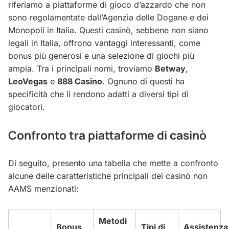
riferiamo a piattaforme di gioco d’azzardo che non
sono regolamentate dall’Agenzia delle Dogane e dei
Monopoli in Italia. Questi casinò, sebbene non siano
legali in Italia, offrono vantaggi interessanti, come
bonus più generosi e una selezione di giochi più
ampia. Tra i principali nomi, troviamo
Betway
,
LeoVegas
e
888 Casino
. Ognuno di questi ha
specificità che li rendono adatti a diversi tipi di
giocatori.
Confronto tra piattaforme di casinò
Di seguito, presento una tabella che mette a confronto
alcune delle caratteristiche principali dei casinò non
AAMS menzionati:
Metodi
Bonus
Tipi di
Assistenza