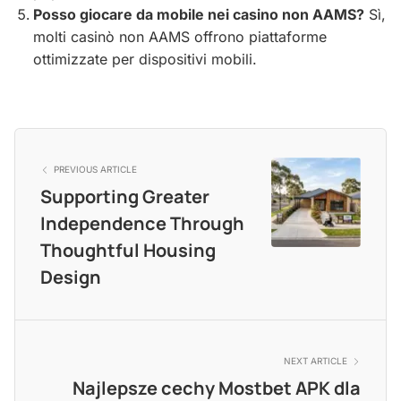
Posso giocare da mobile nei casino non AAMS?
Sì,
molti casinò non AAMS offrono piattaforme
ottimizzate per dispositivi mobili.
PREVIOUS ARTICLE
Supporting Greater
Independence Through
Thoughtful Housing
Design
NEXT ARTICLE
Najlepsze cechy Mostbet APK dla