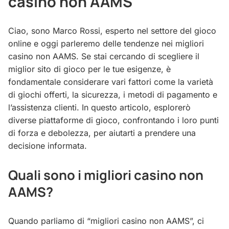
casino non AAMS
Ciao, sono Marco Rossi, esperto nel settore del gioco
online e oggi parleremo delle tendenze nei migliori
casino non AAMS. Se stai cercando di scegliere il
miglior sito di gioco per le tue esigenze, è
fondamentale considerare vari fattori come la varietà
di giochi offerti, la sicurezza, i metodi di pagamento e
l’assistenza clienti. In questo articolo, esplorerò
diverse piattaforme di gioco, confrontando i loro punti
di forza e debolezza, per aiutarti a prendere una
decisione informata.
Quali sono i migliori casino non
AAMS?
Quando parliamo di “migliori casino non AAMS”, ci