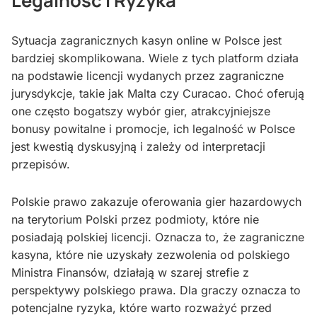
Legalność i Ryzyka
Sytuacja zagranicznych kasyn online w Polsce jest
bardziej skomplikowana. Wiele z tych platform działa
na podstawie licencji wydanych przez zagraniczne
jurysdykcje, takie jak Malta czy Curacao. Choć oferują
one często bogatszy wybór gier, atrakcyjniejsze
bonusy powitalne i promocje, ich legalność w Polsce
jest kwestią dyskusyjną i zależy od interpretacji
przepisów.
Polskie prawo zakazuje oferowania gier hazardowych
na terytorium Polski przez podmioty, które nie
posiadają polskiej licencji. Oznacza to, że zagraniczne
kasyna, które nie uzyskały zezwolenia od polskiego
Ministra Finansów, działają w szarej strefie z
perspektywy polskiego prawa. Dla graczy oznacza to
potencjalne ryzyka, które warto rozważyć przed