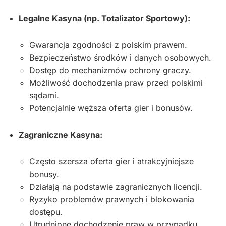
Legalne Kasyna (np. Totalizator Sportowy):
Gwarancja zgodności z polskim prawem.
Bezpieczeństwo środków i danych osobowych.
Dostęp do mechanizmów ochrony graczy.
Możliwość dochodzenia praw przed polskimi
sądami.
Potencjalnie węższa oferta gier i bonusów.
Zagraniczne Kasyna:
Często szersza oferta gier i atrakcyjniejsze
bonusy.
Działają na podstawie zagranicznych licencji.
Ryzyko problemów prawnych i blokowania
dostępu.
Utrudnione dochodzenie praw w przypadku