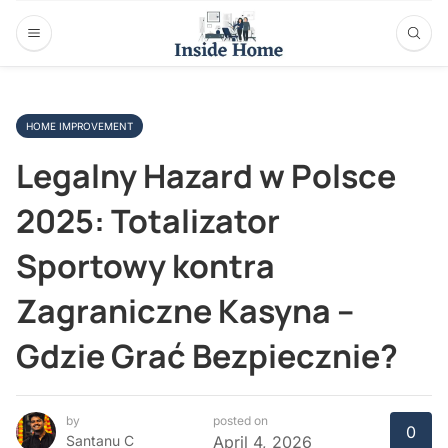
HOME IMPROVEMENT
Legalny Hazard w Polsce
2025: Totalizator
Sportowy kontra
Zagraniczne Kasyna –
Gdzie Grać Bezpiecznie?
by
posted on
0
Santanu C
April 4, 2026