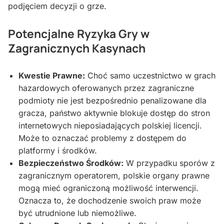
podjęciem decyzji o grze.
Potencjalne Ryzyka Gry w
Zagranicznych Kasynach
Kwestie Prawne:
Choć samo uczestnictwo w grach
hazardowych oferowanych przez zagraniczne
podmioty nie jest bezpośrednio penalizowane dla
gracza, państwo aktywnie blokuje dostęp do stron
internetowych nieposiadających polskiej licencji.
Może to oznaczać problemy z dostępem do
platformy i środków.
Bezpieczeństwo Środków:
W przypadku sporów z
zagranicznym operatorem, polskie organy prawne
mogą mieć ograniczoną możliwość interwencji.
Oznacza to, że dochodzenie swoich praw może
być utrudnione lub niemożliwe.