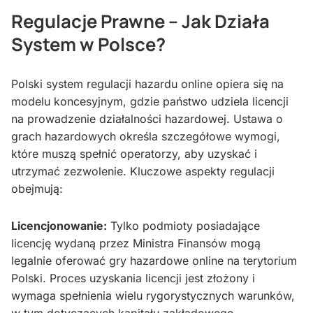
Regulacje Prawne – Jak Działa
System w Polsce?
Polski system regulacji hazardu online opiera się na
modelu koncesyjnym, gdzie państwo udziela licencji
na prowadzenie działalności hazardowej. Ustawa o
grach hazardowych określa szczegółowe wymogi,
które muszą spełnić operatorzy, aby uzyskać i
utrzymać zezwolenie. Kluczowe aspekty regulacji
obejmują:
Licencjonowanie:
Tylko podmioty posiadające
licencję wydaną przez Ministra Finansów mogą
legalnie oferować gry hazardowe online na terytorium
Polski. Proces uzyskania licencji jest złożony i
wymaga spełnienia wielu rygorystycznych warunków,