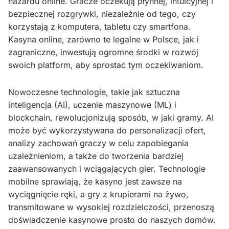
hazardu online. Gracze oczekują płynnej, intuicyjnej i
bezpiecznej rozgrywki, niezależnie od tego, czy
korzystają z komputera, tabletu czy smartfona.
Kasyna online, zarówno te legalne w Polsce, jak i
zagraniczne, inwestują ogromne środki w rozwój
swoich platform, aby sprostać tym oczekiwaniom.
Nowoczesne technologie, takie jak sztuczna
inteligencja (AI), uczenie maszynowe (ML) i
blockchain, rewolucjonizują sposób, w jaki gramy. AI
może być wykorzystywana do personalizacji ofert,
analizy zachowań graczy w celu zapobiegania
uzależnieniom, a także do tworzenia bardziej
zaawansowanych i wciągających gier. Technologie
mobilne sprawiają, że kasyno jest zawsze na
wyciągnięcie ręki, a gry z krupierami na żywo,
transmitowane w wysokiej rozdzielczości, przenoszą
doświadczenie kasynowe prosto do naszych domów.