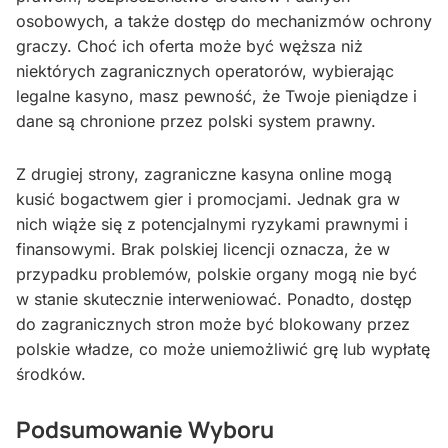
osobowych, a także dostęp do mechanizmów ochrony
graczy. Choć ich oferta może być węższa niż
niektórych zagranicznych operatorów, wybierając
legalne kasyno, masz pewność, że Twoje pieniądze i
dane są chronione przez polski system prawny.
Z drugiej strony, zagraniczne kasyna online mogą
kusić bogactwem gier i promocjami. Jednak gra w
nich wiąże się z potencjalnymi ryzykami prawnymi i
finansowymi. Brak polskiej licencji oznacza, że w
przypadku problemów, polskie organy mogą nie być
w stanie skutecznie interweniować. Ponadto, dostęp
do zagranicznych stron może być blokowany przez
polskie władze, co może uniemożliwić grę lub wypłatę
środków.
Podsumowanie Wyboru