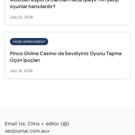
oyunlar hansılardır?
July 22, 2026
HOME IMPROVEMENT
Pinco Online Casino-da Sevdiyiniz Oyunu Tapma
Üçün İpuçları
July 14, 2026
Email Us: Chris < editor {@}
seojournal.com.au>