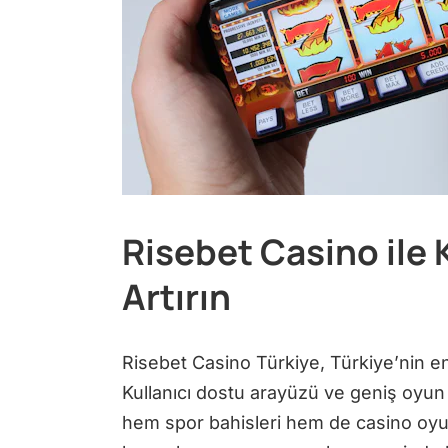
Risebet Casino ile
Artırın
Risebet Casino Türkiye, Türkiye’nin en 
Kullanıcı dostu arayüzü ve geniş oyun
hem spor bahisleri hem de casino oyunl