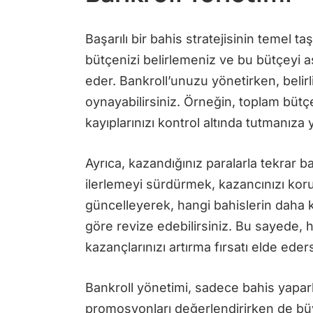
Başarılı bir bahis stratejisinin temel ta
bütçenizi belirlemeniz ve bu bütçeyi 
eder. Bankroll’unuzu yönetirken, belirl
oynayabilirsiniz. Örneğin, toplam bütç
kayıplarınızı kontrol altında tutmanıza 
Ayrıca, kazandığınız paralarla tekrar ba
ilerlemeyi sürdürmek, kazancınızı koru
güncelleyerek, hangi bahislerin daha kâ
göre revize edebilirsiniz. Bu sayede,
kazançlarınızı artırma fırsatı elde eders
Bankroll yönetimi, sadece bahis yapa
promosyonları değerlendirirken de b