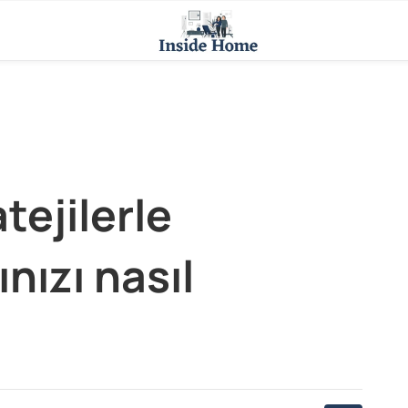
atejilerle
nızı nasıl