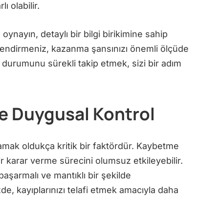
 olabilir.
nayın, detaylı bir bilgi birikimine sahip
llendirmeniz, kazanma şansınızı önemli ölçüde
ın durumunu sürekli takip etmek, sizi bir adım
 ve Duygusal Kontrol
mak oldukça kritik bir faktördür. Kaybetme
ir karar verme sürecini olumsuz etkileyebilir.
aşarmalı ve mantıklı bir şekilde
de, kayıplarınızı telafi etmek amacıyla daha