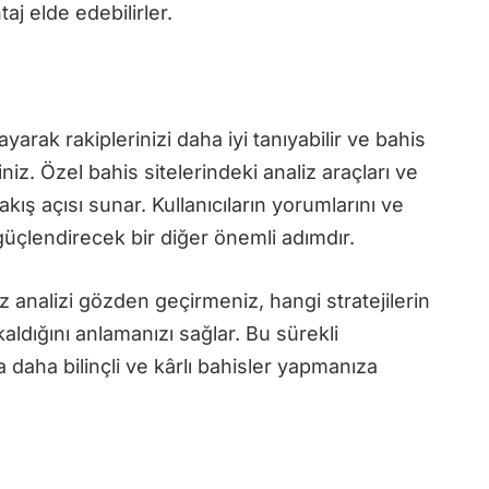
aj elde edebilirler.
layarak rakiplerinizi daha iyi tanıyabilir ve bahis
iniz. Özel bahis sitelerindeki analiz araçları ve
akış açısı sunar. Kullanıcıların yorumlarını ve
 güçlendirecek bir diğer önemli adımdır.
z analizi gözden geçirmeniz, hangi stratejilerin
kaldığını anlamanızı sağlar. Bu sürekli
a daha bilinçli ve kârlı bahisler yapmanıza