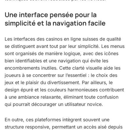
Une interface pensée pour la
simplicité et la navigation facile
Les interfaces des casinos en ligne suisses de qualité
se distinguent avant tout par leur simplicité. Les menus
sont organisés de manière logique, avec des icônes
bien identifiables et une navigation qui évite les
encombrements inutiles. Cette clarté visuelle aide les
joueurs à se concentrer sur l’essentiel : le choix des
jeux et le plaisir du divertissement. Par ailleurs, le
design épuré et les couleurs harmonieuses contribuent
à une ambiance relaxante, éliminant toute confusion
qui pourrait décourager un utilisateur novice.
En outre, ces plateformes intègrent souvent une
structure responsive, permettant un accès aisé depuis