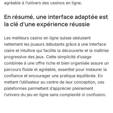
agréable à l’univers des casinos en ligne.
En résumé, une interface adaptée est
la clé d’une expérience réussie
Les meilleurs casino en ligne suisse séduisent
nettement les joueurs débutants grâce à une interface
claire et intuitive qui facilite la découverte et la maîtrise
progressive des jeux. Cette simplicité d’usage
combinée à une offre riche et bien organisée assure un
parcours fluide et agréable, essentiel pour instaurer la
confiance et encourager une pratique équilibrée. En
mettant l’utilisateur au centre de leur conception, ces
plateformes permettent d’apprécier pleinement
l’univers du jeu en ligne sans complexité ni confusion.