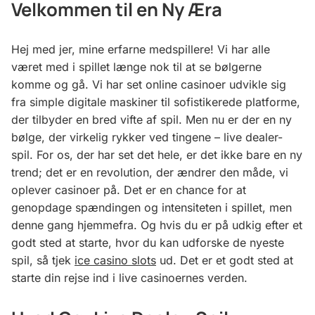
Velkommen til en Ny Æra
Hej med jer, mine erfarne medspillere! Vi har alle
været med i spillet længe nok til at se bølgerne
komme og gå. Vi har set online casinoer udvikle sig
fra simple digitale maskiner til sofistikerede platforme,
der tilbyder en bred vifte af spil. Men nu er der en ny
bølge, der virkelig rykker ved tingene – live dealer-
spil. For os, der har set det hele, er det ikke bare en ny
trend; det er en revolution, der ændrer den måde, vi
oplever casinoer på. Det er en chance for at
genopdage spændingen og intensiteten i spillet, men
denne gang hjemmefra. Og hvis du er på udkig efter et
godt sted at starte, hvor du kan udforske de nyeste
spil, så tjek
ice casino slots
ud. Det er et godt sted at
starte din rejse ind i live casinoernes verden.