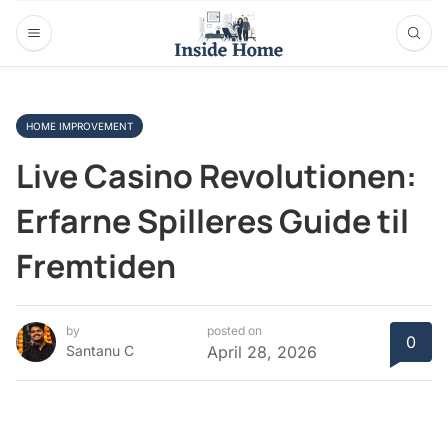
HOME IMPROVEMENT
Live Casino Revolutionen:
Erfarne Spilleres Guide til
Fremtiden
by
posted on
0
Santanu C
April 28, 2026