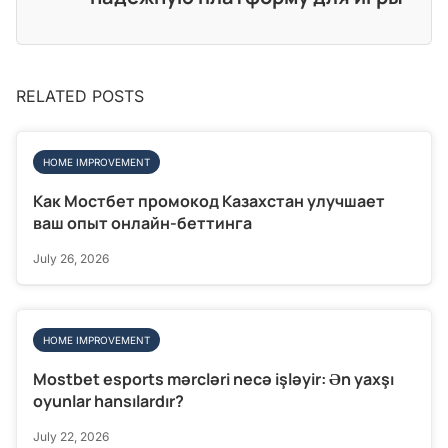
RELATED POSTS
HOME IMPROVEMENT
Как Мостбет промокод Казахстан улучшает
ваш опыт онлайн-беттинга
July 26, 2026
HOME IMPROVEMENT
Mostbet esports mərcləri necə işləyir: Ən yaxşı
oyunlar hansılardır?
July 22, 2026