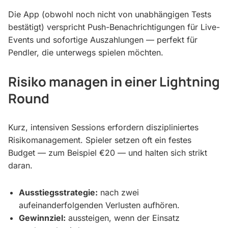
Die App (obwohl noch nicht von unabhängigen Tests
bestätigt) verspricht Push-Benachrichtigungen für Live-
Events und sofortige Auszahlungen — perfekt für
Pendler, die unterwegs spielen möchten.
Risiko managen in einer Lightning
Round
Kurz, intensiven Sessions erfordern diszipliniertes
Risikomanagement. Spieler setzen oft ein festes
Budget — zum Beispiel €20 — und halten sich strikt
daran.
Ausstiegsstrategie:
nach zwei
aufeinanderfolgenden Verlusten aufhören.
Gewinnziel:
aussteigen, wenn der Einsatz