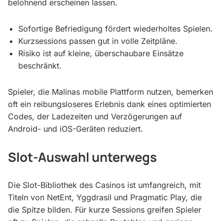
belohnend erscheinen lassen.
Sofortige Befriedigung fördert wiederholtes Spielen.
Kurzsessions passen gut in volle Zeitpläne.
Risiko ist auf kleine, überschaubare Einsätze
beschränkt.
Spieler, die Malinas mobile Plattform nutzen, bemerken
oft ein reibungsloseres Erlebnis dank eines optimierten
Codes, der Ladezeiten und Verzögerungen auf
Android- und iOS-Geräten reduziert.
Slot-Auswahl unterwegs
Die Slot-Bibliothek des Casinos ist umfangreich, mit
Titeln von NetEnt, Yggdrasil und Pragmatic Play, die
die Spitze bilden. Für kurze Sessions greifen Spieler