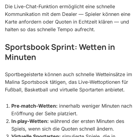
Die Live-Chat-Funktion ermöglicht eine schnelle
Kommunikation mit dem Dealer — Spieler können eine
Karte anfordern oder Quoten in Echtzeit klären — und
halten so das schnelle Tempo aufrecht.
Sportsbook Sprint: Wetten in
Minuten
Sportbegeisterte können auch schnelle Wetteinsätze im
Malina Sportsbook tätigen, das Live-Wettoptionen für
Fußball, Basketball und virtuelle Sportarten anbietet.
Pre‑match-Wetten:
innerhalb weniger Minuten nach
Eröffnung der Seite platziert.
In‑play-Wetten:
während der ersten Minuten des
Spiels, wenn sich die Quoten schnell ändern.
Virtuelle Sportarten:
simulierte Spiele, die in