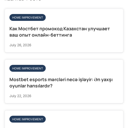
HOME IMPROVEMENT
Как Мостбет промокод Казахстан улучшает
ваш опыт онлайн-беттинга
July 26, 2026
HOME IMPROVEMENT
Mostbet esports mərcləri necə işləyir: Ən yaxşı
oyunlar hansılardır?
July 22, 2026
HOME IMPROVEMENT