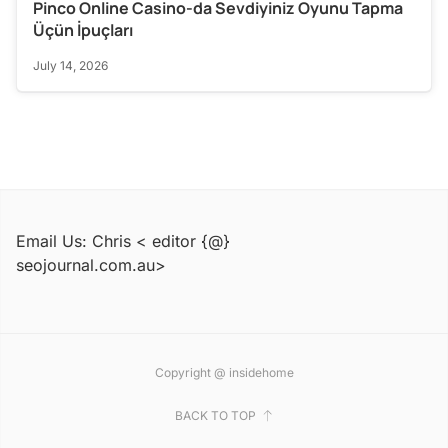
Pinco Online Casino-da Sevdiyiniz Oyunu Tapma
Üçün İpuçları
July 14, 2026
Email Us: Chris < editor {@}
seojournal.com.au>
Copyright @ insidehome
BACK TO TOP