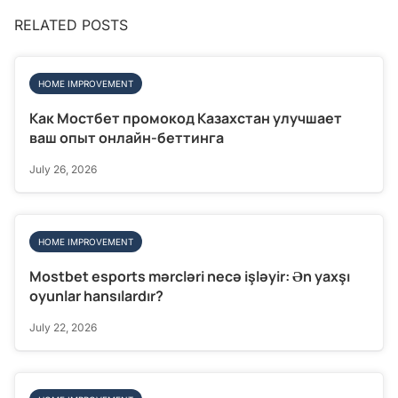
RELATED POSTS
HOME IMPROVEMENT
Как Мостбет промокод Казахстан улучшает
ваш опыт онлайн-беттинга
July 26, 2026
HOME IMPROVEMENT
Mostbet esports mərcləri necə işləyir: Ən yaxşı
oyunlar hansılardır?
July 22, 2026