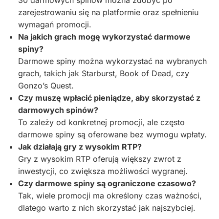
30 darmowych spinów można zdobyć po
zarejestrowaniu się na platformie oraz spełnieniu
wymagań promocji.
Na jakich grach mogę wykorzystać darmowe
spiny?
Darmowe spiny można wykorzystać na wybranych
grach, takich jak Starburst, Book of Dead, czy
Gonzo’s Quest.
Czy muszę wpłacić pieniądze, aby skorzystać z
darmowych spinów?
To zależy od konkretnej promocji, ale często
darmowe spiny są oferowane bez wymogu wpłaty.
Jak działają gry z wysokim RTP?
Gry z wysokim RTP oferują większy zwrot z
inwestycji, co zwiększa możliwości wygranej.
Czy darmowe spiny są ograniczone czasowo?
Tak, wiele promocji ma określony czas ważności,
dlatego warto z nich skorzystać jak najszybciej.