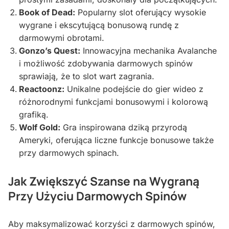
Book of Dead:
Popularny slot oferujący wysokie
wygrane i ekscytującą bonusową rundę z
darmowymi obrotami.
Gonzo’s Quest:
Innowacyjna mechanika Avalanche
i możliwość zdobywania darmowych spinów
sprawiają, że to slot wart zagrania.
Reactoonz:
Unikalne podejście do gier wideo z
różnorodnymi funkcjami bonusowymi i kolorową
grafiką.
Wolf Gold:
Gra inspirowana dziką przyrodą
Ameryki, oferująca liczne funkcje bonusowe także
przy darmowych spinach.
Jak Zwiększyć Szanse na Wygraną
Przy Użyciu Darmowych Spinów
Aby maksymalizować korzyści z darmowych spinów,