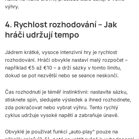
výhry.
4. Rychlost rozhodování – Jak
hráči udržují tempo
Jádrem krátké, vysoce intenzivní hry je rychlost
rozhodování. Hráči obvykle nastaví malý rozpočet –
například €5 až €10 – a drží sázky v tomto limitu,
dokud se pot nezvětší nebo se seance neskončí.
Čas rozhodnutí je téměř instinktivní: nastavíte sázku,
stisknete spin, sledujete výsledek a ihned rozhodnete,
zda pokračovat nebo vybrat výhru. Tento rychlý
cyklus udržuje vysoké napětí a zabraňuje únavě.
Obvyklé je používat funkci „auto‑play“ pouze na