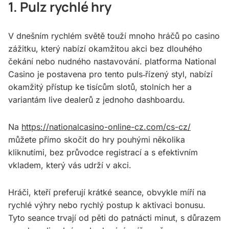
1. Pulz rychlé hry
V dnešním rychlém světě touží mnoho hráčů po casino
zážitku, který nabízí okamžitou akci bez dlouhého
čekání nebo nudného nastavování. platforma National
Casino je postavena pro tento puls‑řízený styl, nabízí
okamžitý přístup ke tisícům slotů, stolních her a
variantám live dealerů z jednoho dashboardu.
Na
https://nationalcasino-online-cz.com/cs-cz/
můžete přímo skočit do hry pouhými několika
kliknutími, bez průvodce registrací a s efektivním
vkladem, který vás udrží v akci.
Hráči, kteří preferují krátké seance, obvykle míří na
rychlé výhry nebo rychlý postup k aktivaci bonusu.
Tyto seance trvají od pěti do patnácti minut, s důrazem