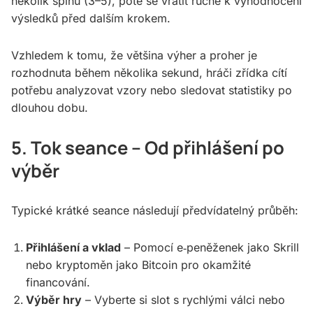
několik spinů (3–5), poté se vrátit ručně k vyhodnocení
výsledků před dalším krokem.
Vzhledem k tomu, že většina výher a proher je
rozhodnuta během několika sekund, hráči zřídka cítí
potřebu analyzovat vzory nebo sledovat statistiky po
dlouhou dobu.
5. Tok seance – Od přihlášení po
výběr
Typické krátké seance následují předvídatelný průběh:
Přihlášení a vklad
– Pomocí e‑peněženek jako Skrill
nebo kryptoměn jako Bitcoin pro okamžité
financování.
Výběr hry
– Vyberte si slot s rychlými válci nebo