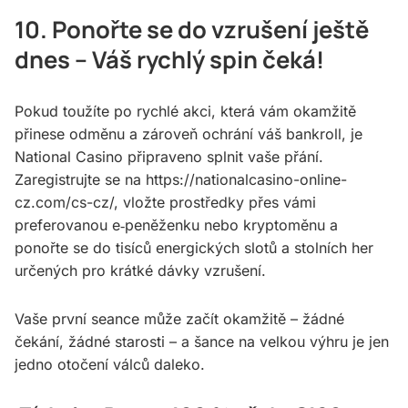
10. Ponořte se do vzrušení ještě
dnes – Váš rychlý spin čeká!
Pokud toužíte po rychlé akci, která vám okamžitě
přinese odměnu a zároveň ochrání váš bankroll, je
National Casino připraveno splnit vaše přání.
Zaregistrujte se na https://nationalcasino-online-
cz.com/cs-cz/, vložte prostředky přes vámi
preferovanou e‑peněženku nebo kryptoměnu a
ponořte se do tisíců energických slotů a stolních her
určených pro krátké dávky vzrušení.
Vaše první seance může začít okamžitě – žádné
čekání, žádné starosti – a šance na velkou výhru je jen
jedno otočení válců daleko.