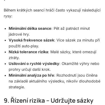
Během krátkých seancí hráči často vykazují následující
rysy:
Minimální délka seance
: Pět až patnáct minut
jádrové hry.
Vysoká frekvence sázek
: Více sázek za minutu při
použití auto‑play.
Nízká tolerance rizika
: Malé sázky, které omezují
ztráty.
Usilování o rychlé výsledky
: Okamžité výhry nebo
prohry určují další krok.
Minimální analýza po hře
: Rozhodnutí jsou činěna
na základě aktuálního výsledku, nikoliv dlouhodobé
strategie.
9. Řízení rizika – Udržujte sázky