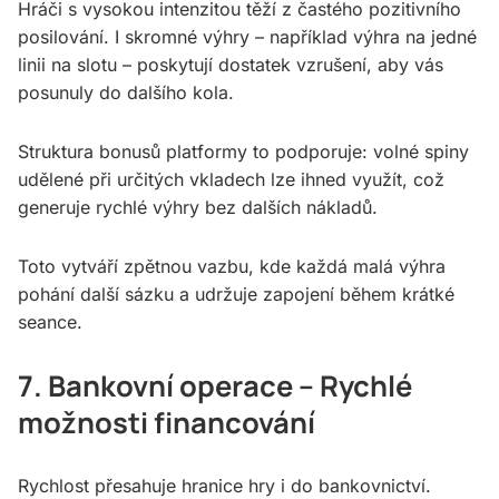
Hráči s vysokou intenzitou těží z častého pozitivního
posilování. I skromné výhry – například výhra na jedné
linii na slotu – poskytují dostatek vzrušení, aby vás
posunuly do dalšího kola.
Struktura bonusů platformy to podporuje: volné spiny
udělené při určitých vkladech lze ihned využít, což
generuje rychlé výhry bez dalších nákladů.
Toto vytváří zpětnou vazbu, kde každá malá výhra
pohání další sázku a udržuje zapojení během krátké
seance.
7. Bankovní operace – Rychlé
možnosti financování
Rychlost přesahuje hranice hry i do bankovnictví.