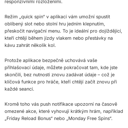
responzivními rozloženími.
Režim „quick spin“ v aplikaci vám umožní spustit
oblíbený slot nebo stolní hru jedním klepnutím,
přeskočit navigační menu. To je ideální pro dojíždějící,
kteří chtějí během jízdy vlakem nebo přestávky na
kávu zahrát několik kol.
Protože aplikace bezpečně uchovává vaše
přihlašovací údaje, můžete pokračovat tam, kde jste
skončili, bez nutnosti znovu zadávat údaje – což je
klíčová funkce pro hráče, kteří chtějí začít znovu při
každé seanci.
Kromě toho vás push notifikace upozorní na časově
omezené akce, které vyhovují krátkým hrám, například
„Friday Reload Bonus“ nebo „Monday Free Spins“.