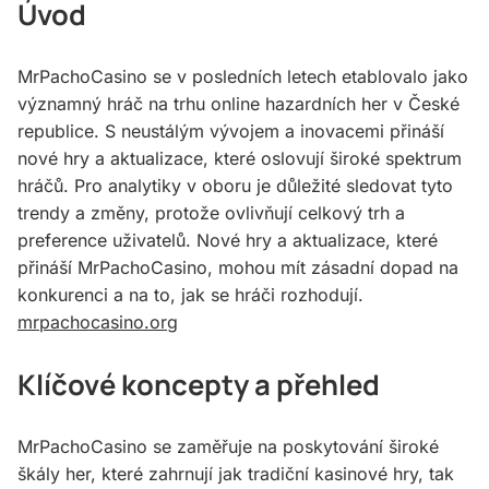
Úvod
MrPachoCasino se v posledních letech etablovalo jako
významný hráč na trhu online hazardních her v České
republice. S neustálým vývojem a inovacemi přináší
nové hry a aktualizace, které oslovují široké spektrum
hráčů. Pro analytiky v oboru je důležité sledovat tyto
trendy a změny, protože ovlivňují celkový trh a
preference uživatelů. Nové hry a aktualizace, které
přináší MrPachoCasino, mohou mít zásadní dopad na
konkurenci a na to, jak se hráči rozhodují.
mrpachocasino.org
Klíčové koncepty a přehled
MrPachoCasino se zaměřuje na poskytování široké
škály her, které zahrnují jak tradiční kasinové hry, tak