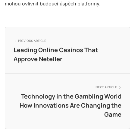
mohou ovlivnit budoucí úspěch platformy.
PREVIOUS ARTICLE
Leading Online Casinos That
Approve Neteller
NEXT ARTICLE
Technology in the Gambling World
How Innovations Are Changing the
Game