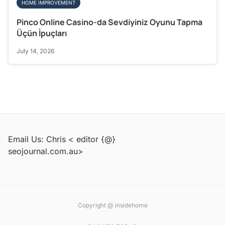
HOME IMPROVEMENT
Pinco Online Casino-da Sevdiyiniz Oyunu Tapma
Üçün İpuçları
July 14, 2026
Email Us: Chris < editor {@}
seojournal.com.au>
Copyright @ insidehome