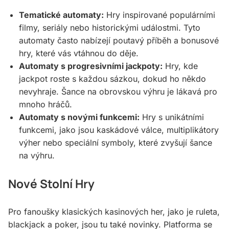
Tematické automaty:
Hry inspirované populárními
filmy, seriály nebo historickými událostmi. Tyto
automaty často nabízejí poutavý příběh a bonusové
hry, které vás vtáhnou do děje.
Automaty s progresivními jackpoty:
Hry, kde
jackpot roste s každou sázkou, dokud ho někdo
nevyhraje. Šance na obrovskou výhru je lákavá pro
mnoho hráčů.
Automaty s novými funkcemi:
Hry s unikátními
funkcemi, jako jsou kaskádové válce, multiplikátory
výher nebo speciální symboly, které zvyšují šance
na výhru.
Nové Stolní Hry
Pro fanoušky klasických kasinových her, jako je ruleta,
blackjack a poker, jsou tu také novinky. Platforma se