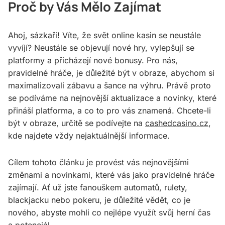
Proč by Vás Mělo Zajímat
Ahoj, sázkaři! Víte, že svět online kasin se neustále
vyvíjí? Neustále se objevují nové hry, vylepšují se
platformy a přicházejí nové bonusy. Pro nás,
pravidelné hráče, je důležité být v obraze, abychom si
maximalizovali zábavu a šance na výhru. Právě proto
se podíváme na nejnovější aktualizace a novinky, které
přináší platforma, a co to pro vás znamená. Chcete-li
být v obraze, určitě se podívejte na
cashedcasino.cz
,
kde najdete vždy nejaktuálnější informace.
Cílem tohoto článku je provést vás nejnovějšími
změnami a novinkami, které vás jako pravidelné hráče
zajímají. Ať už jste fanouškem automatů, rulety,
blackjacku nebo pokeru, je důležité vědět, co je
nového, abyste mohli co nejlépe využít svůj herní čas