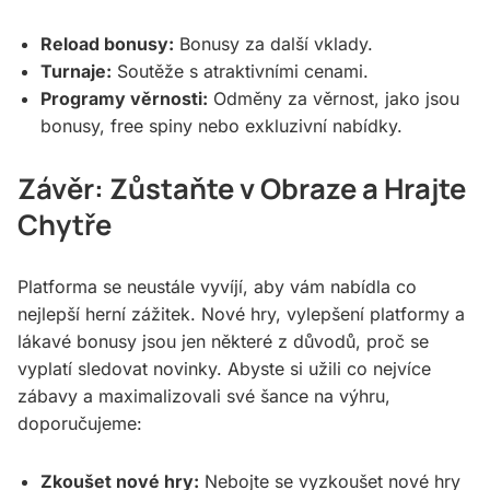
Reload bonusy:
Bonusy za další vklady.
Turnaje:
Soutěže s atraktivními cenami.
Programy věrnosti:
Odměny za věrnost, jako jsou
bonusy, free spiny nebo exkluzivní nabídky.
Závěr: Zůstaňte v Obraze a Hrajte
Chytře
Platforma se neustále vyvíjí, aby vám nabídla co
nejlepší herní zážitek. Nové hry, vylepšení platformy a
lákavé bonusy jsou jen některé z důvodů, proč se
vyplatí sledovat novinky. Abyste si užili co nejvíce
zábavy a maximalizovali své šance na výhru,
doporučujeme:
Zkoušet nové hry:
Nebojte se vyzkoušet nové hry