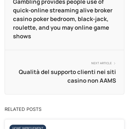
Gambling provides people use of
quick-online streaming alive broker
casino poker bedroom, black-jack,
roulette, and you may online game
shows
NEXT ARTICLE
Qualità del supporto clienti nei siti
casino non AAMS
RELATED POSTS
HOME IMPROVEMENT