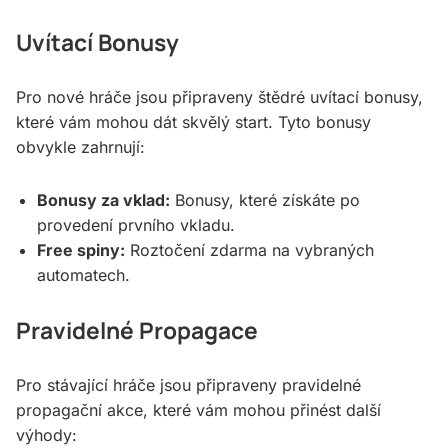
Uvítací Bonusy
Pro nové hráče jsou připraveny štědré uvítací bonusy,
které vám mohou dát skvělý start. Tyto bonusy
obvykle zahrnují:
Bonusy za vklad:
Bonusy, které získáte po
provedení prvního vkladu.
Free spiny:
Roztočení zdarma na vybraných
automatech.
Pravidelné Propagace
Pro stávající hráče jsou připraveny pravidelné
propagační akce, které vám mohou přinést další
výhody: