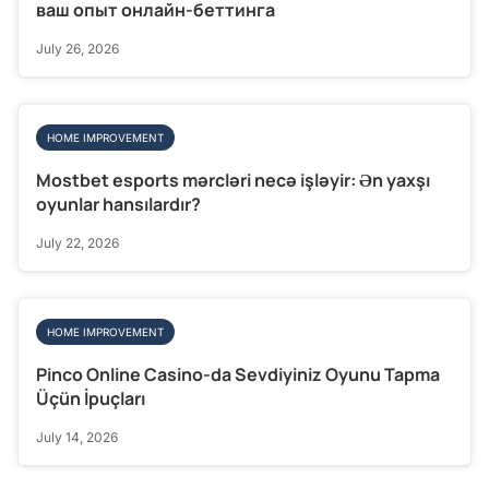
ваш опыт онлайн-беттинга
July 26, 2026
HOME IMPROVEMENT
Mostbet esports mərcləri necə işləyir: Ən yaxşı
oyunlar hansılardır?
July 22, 2026
HOME IMPROVEMENT
Pinco Online Casino-da Sevdiyiniz Oyunu Tapma
Üçün İpuçları
July 14, 2026