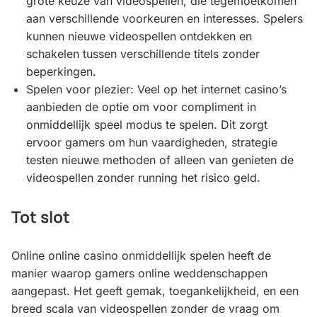
grote keuze van videospellen, die tegemoetkomen
aan verschillende voorkeuren en interesses. Spelers
kunnen nieuwe videospellen ontdekken en
schakelen tussen verschillende titels zonder
beperkingen.
Spelen voor plezier: Veel op het internet casino’s
aanbieden de optie om voor compliment in
onmiddellijk speel modus te spelen. Dit zorgt
ervoor gamers om hun vaardigheden, strategie
testen nieuwe methoden of alleen van genieten de
videospellen zonder running het risico geld.
Tot slot
Online online casino onmiddellijk spelen heeft de
manier waarop gamers online weddenschappen
aangepast. Het geeft gemak, toegankelijkheid, en een
breed scala van videospellen zonder de vraag om