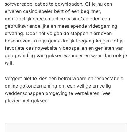
softwareapplicaties te downloaden. Of je nu een
ervaren casino speler bent of een beginner,
onmiddellijk speelen online casino’s bieden een
gebruiksvriendelijke en meeslepende videogaming
ervaring. Door het volgen de stappen hierboven
beschreven, kun je gemakkelijk toegang krijgen tot je
favoriete casinowebsite videospellen en genieten van
de opwinding van gokken wanneer en waar dan ook je
wilt.
Vergeet niet te kies een betrouwbare en respectabele
online gokonderneming om een veilige en veilig
weddenschappen omgeving te verzekeren. Veel
plezier met gokken!