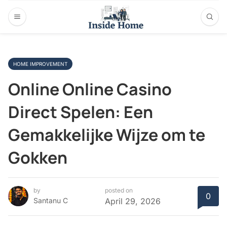
HOME IMPROVEMENT
Online Online Casino
Direct Spelen: Een
Gemakkelijke Wijze om te
Gokken
by
posted on
0
Santanu C
April 29, 2026