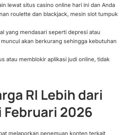
n lewat situs casino online hari ini dan Anda
an roulette dan blackjack, mesin slot tumpuk
 yang mendasari seperti depresi atau
 muncul akan berkurang sehingga kebutuhan
s atau memblokir aplikasi judi online, tidak
rga RI Lebih dari
di Februari 2026
pat melaporkan penemuan konten terkait