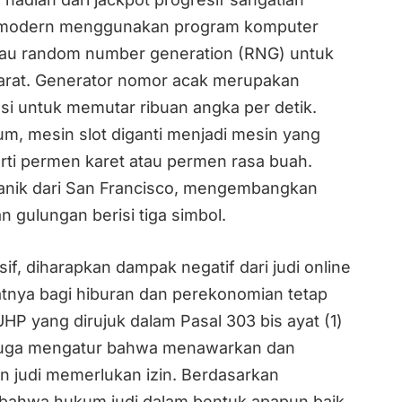
ot modern menggunakan program komputer
tau random number generation (RNG) untuk
rat. Generator nomor acak merupakan
i untuk memutar ribuan angka per detik.
um, mesin slot diganti menjadi mesin yang
ti permen karet atau permen rasa buah.
anik dari San Francisco, mengembangkan
gulungan berisi tiga simbol.
, diharapkan dampak negatif dari judi online
atnya bagi hiburan dan perekonomian tetap
HP yang dirujuk dalam Pasal 303 bis ayat (1)
 juga mengatur bahwa menawarkan dan
 judi memerlukan izin. Berdasarkan
n bahwa hukum judi dalam bentuk apapun baik