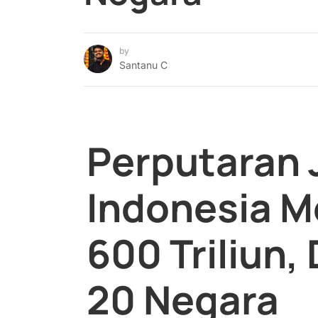
by
Santanu C
Perputaran J
Indonesia M
600 Triliun, 
20 Negara