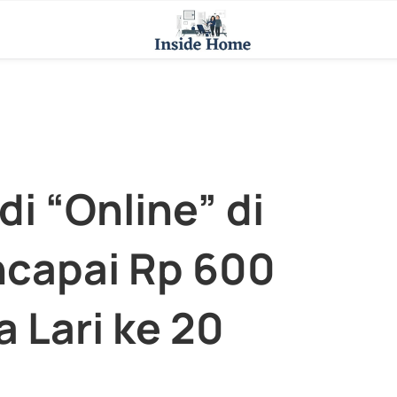
i “Online” di
ncapai Rp 600
a Lari ke 20