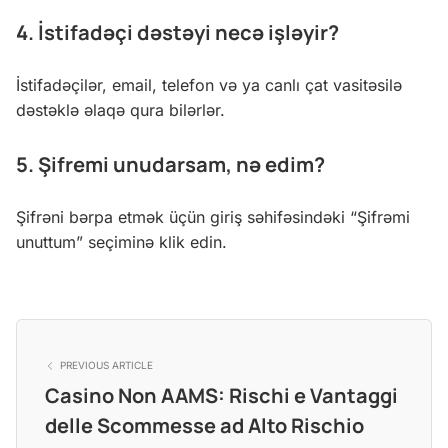
4. İstifadəçi dəstəyi necə işləyir?
İstifadəçilər, email, telefon və ya canlı çat vasitəsilə
dəstəklə əlaqə qura bilərlər.
5. Şifremi unudarsam, nə edim?
Şifrəni bərpa etmək üçün giriş səhifəsindəki “Şifrəmi
unuttum” seçiminə klik edin.
PREVIOUS ARTICLE
Casino Non AAMS: Rischi e Vantaggi
delle Scommesse ad Alto Rischio