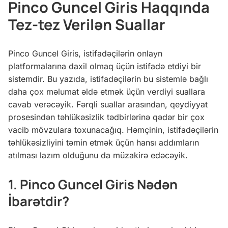
Pinco Guncel Giris Haqqında
Tez-tez Verilən Suallar
Pinco Guncel Giris, istifadəçilərin onlayn
platformalarına daxil olmaq üçün istifadə etdiyi bir
sistemdir. Bu yazıda, istifadəçilərin bu sistemlə bağlı
daha çox məlumat əldə etmək üçün verdiyi suallara
cavab verəcəyik. Fərqli suallar arasından, qeydiyyat
prosesindən təhlükəsizlik tədbirlərinə qədər bir çox
vacib mövzulara toxunacağıq. Həmçinin, istifadəçilərin
təhlükəsizliyini təmin etmək üçün hansı addımların
atılması lazım olduğunu da müzakirə edəcəyik.
1. Pinco Guncel Giris Nədən
İbarətdir?