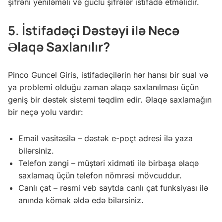
şifrəni yeniləməli və güclü şifrələr istifadə etməlidir.
5. İstifadəçi Dəstəyi ilə Necə
Əlaqə Saxlanılır?
Pinco Guncel Giris, istifadəçilərin hər hansı bir sual və
ya problemi olduğu zaman əlaqə saxlanılması üçün
geniş bir dəstək sistemi təqdim edir. Əlaqə saxlamağın
bir neçə yolu vardır:
Email vasitəsilə – dəstək e-poçt adresi ilə yaza
bilərsiniz.
Telefon zəngi – müştəri xidməti ilə birbaşa əlaqə
saxlamaq üçün telefon nömrəsi mövcuddur.
Canlı çat – rəsmi veb saytda canlı çat funksiyası ilə
anında kömək əldə edə bilərsiniz.