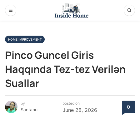
HOME IMPROVEMENT
Pinco Guncel Giris
Haqqında Tez-tez Verilən
Suallar
by
posted on
0
Santanu
June 28, 2026