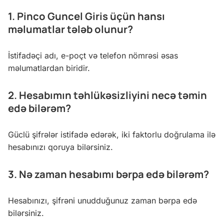
1. Pinco Guncel Giris üçün hansı
məlumatlar tələb olunur?
İstifadəçi adı, e-poçt və telefon nömrəsi əsas
məlumatlardan biridir.
2. Hesabımın təhlükəsizliyini necə təmin
edə bilərəm?
Güclü şifrələr istifadə edərək, iki faktorlu doğrulama ilə
hesabınızı qoruya bilərsiniz.
3. Nə zaman hesabımı bərpa edə bilərəm?
Hesabınızı, şifrəni unudduğunuz zaman bərpa edə
bilərsiniz.