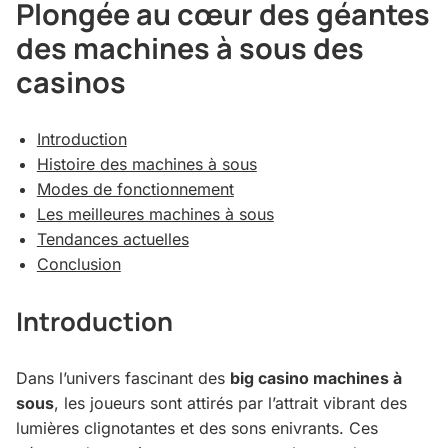
Plongée au cœur des géantes
des machines à sous des
casinos
Introduction
Histoire des machines à sous
Modes de fonctionnement
Les meilleures machines à sous
Tendances actuelles
Conclusion
Introduction
Dans l’univers fascinant des
big casino machines à
sous
, les joueurs sont attirés par l’attrait vibrant des
lumières clignotantes et des sons enivrants. Ces