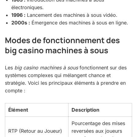
électroniques.
1996 :
Lancement des machines à sous vidéo.
2000s :
Émergence des machines à sous en ligne.
Modes de fonctionnement des
big casino machines à sous
Les
big casino machines à sous
fonctionnent sur des
systèmes complexes qui mélangent chance et
stratégie. Voici les principaux éléments à prendre en
compte :
Élément
Description
Pourcentage des mises
RTP (Retour au Joueur)
reversées aux joueurs