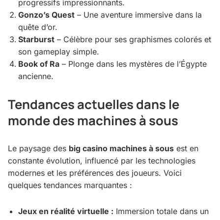
progressifs impressionnants.
Gonzo’s Quest
– Une aventure immersive dans la
quête d’or.
Starburst
– Célèbre pour ses graphismes colorés et
son gameplay simple.
Book of Ra
– Plonge dans les mystères de l’Égypte
ancienne.
Tendances actuelles dans le
monde des machines à sous
Le paysage des
big casino machines à sous
est en
constante évolution, influencé par les technologies
modernes et les préférences des joueurs. Voici
quelques tendances marquantes :
Jeux en réalité virtuelle :
Immersion totale dans un