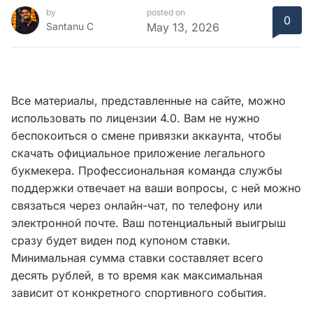
by
posted on
0
Santanu C
May 13, 2026
Все материалы, представленные на сайте, можно
использовать по лицензии 4.0. Вам не нужно
беспокоиться о смене привязки аккаунта, чтобы
скачать официальное приложение легального
букмекера. Профессиональная команда службы
поддержки отвечает на ваши вопросы, с ней можно
связаться через онлайн-чат, по телефону или
электронной почте. Ваш потенциальный выигрыш
сразу будет виден под купоном ставки.
Минимальная сумма ставки составляет всего
десять рублей, в то время как максимальная
зависит от конкретного спортивного события.