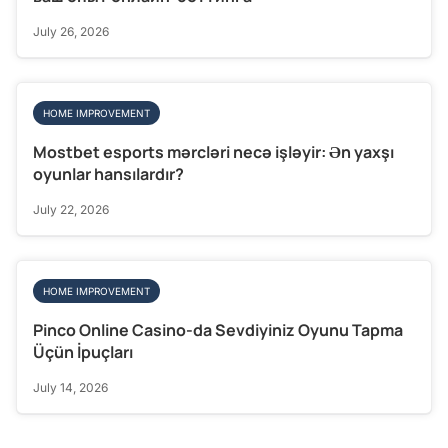
July 26, 2026
HOME IMPROVEMENT
Mostbet esports mərcləri necə işləyir: Ən yaxşı
oyunlar hansılardır?
July 22, 2026
HOME IMPROVEMENT
Pinco Online Casino-da Sevdiyiniz Oyunu Tapma
Üçün İpuçları
July 14, 2026