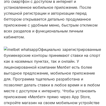
это смартфон с доступом в интернет и
установленное мобильное приложение. После
успешной регистрации и авторизации перед
беттором открывается детально продуманное
приложение с удобным меню, быстрым откликом
всех разделов и функциональным личным
кабинетом.
Официально зарегистрированные
букмекерские конторы принимают ставки на спорт
как в наземных пунктах, так и онлайн. У
лицензированной компании Мелбет есть более
выгодное предложение, мобильное приложение
для. Программа тщательно разработана и
позволяет делать ставки в любое время и в любом
месте с доступом к интернету. Чтобы установить
приложение «Мелбет» прямо через App Store,
откройте магазин на своем мобильном устройстве