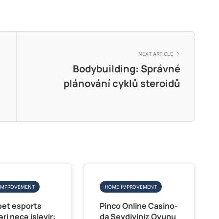
NEXT ARTICLE
Bodybuilding: Správné
plánování cyklů steroidů
IMPROVEMENT
HOME IMPROVEMENT
et esports
Pinco Online Casino-
ri necə işləyir:
da Sevdiyiniz Oyunu