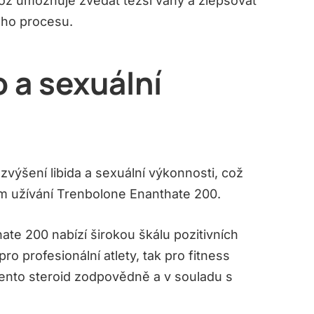
což umožňuje zvedat těžší váhy a zlepšovat
ého procesu.
o a sexuální
výšení libida a sexuální výkonnosti, což
m užívání Trenbolone Enanthate 200.
ate 200 nabízí širokou škálu pozitivních
ro profesionální atlety, tak pro fitness
tento steroid zodpovědně a v souladu s