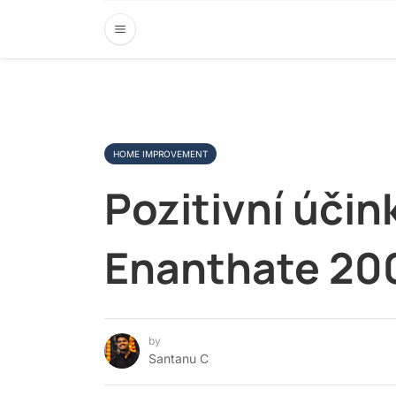
HOME IMPROVEMENT
Pozitivní úči
Enanthate 20
by
Santanu C