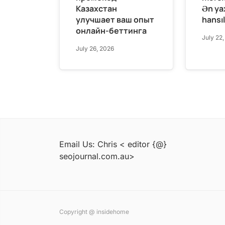
Казахстан
Ən ya
улучшает ваш опыт
hansıl
онлайн-беттинга
July 22
July 26, 2026
Email Us: Chris < editor {@}
seojournal.com.au>
Copyright @ insidehome