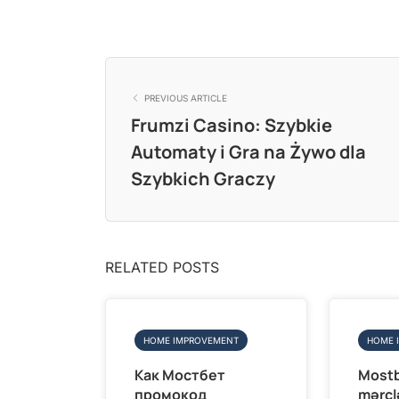
PREVIOUS ARTICLE
Frumzi Casino: Szybkie
Automaty i Gra na Żywo dla
Szybkich Graczy
RELATED POSTS
HOME IMPROVEMENT
HOME 
Как Мостбет
Mostb
промокод
mərclə