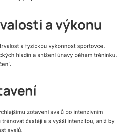
rvalosti a výkonu
rvalost a fyzickou výkonnost sportovce.
ických hladin a snížení únavy během tréninku,
čení.
tavení
ychlejšímu zotavení svalů po intenzivním
trénovat častěji a s vyšší intenzitou, aniž by
st svalů.