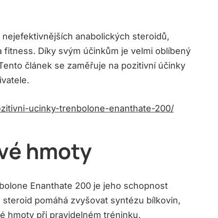
nejefektivnějších anabolických steroidů,
a fitness. Díky svým účinkům je velmi oblíbený
 Tento článek se zaměřuje na pozitivní účinky
ivatele.
ozitivni-ucinky-trenbolone-enanthate-200/
ové hmoty
nbolone Enanthate 200 je jeho schopnost
 steroid pomáhá zvyšovat syntézu bílkovin,
 hmoty při pravidelném tréninku.