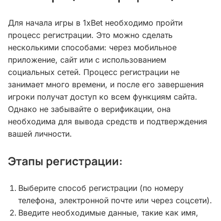
Для начала игры в 1xBet необходимо пройти
процесс регистрации. Это можно сделать
несколькими способами: через мобильное
приложение, сайт или с использованием
социальных сетей. Процесс регистрации не
занимает много времени, и после его завершения
игроки получат доступ ко всем функциям сайта.
Однако не забывайте о верификации, она
необходима для вывода средств и подтверждения
вашей личности.
Этапы регистрации:
Выберите способ регистрации (по номеру
телефона, электронной почте или через соцсети).
Введите необходимые данные, такие как имя,