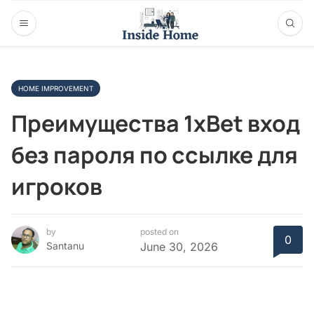
HOME IMPROVEMENT
Преимущества 1xBet вход
без пароля по ссылке для
игроков
by
posted on
0
Santanu
June 30, 2026