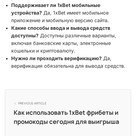
Поддерживает ли 1xBet мобильные
устройства?
Да, 1xBet имеет мобильное
приложение и мобильную версию сайта.
Какие способы ввода и вывода средств
доступны?
Доступны различные варианты,
включая банковские карты, электронные
кошельки и криптовалюту.
Нужно ли проходить верификацию?
Да,
верификация обязательна для вывода средств.
PREVIOUS ARTICLE
Как использовать 1xBet фрибеты и
промокоды сегодня для выигрыша