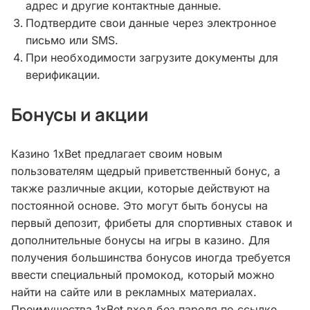
адрес и другие контактные данные.
Подтвердите свои данные через электронное
письмо или SMS.
При необходимости загрузите документы для
верификации.
Бонусы и акции
Казино 1xBet предлагает своим новым
пользователям щедрый приветственный бонус, а
также различные акции, которые действуют на
постоянной основе. Это могут быть бонусы на
первый депозит, фрибеты для спортивных ставок и
дополнительные бонусы на игры в казино. Для
получения большинства бонусов иногда требуется
ввести специальный промокод, который можно
найти на сайте или в рекламных материалах.
Преимущества 1xBet вход без пароля по ссылке