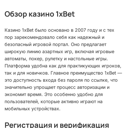
Обзор казино 1xBet
Казино 1xBet было основано в 2007 году и с тех
пор зарекомендовало себя как надежный и
безопасный игровой портал. Оно предлагает
широкую линию азартных игр, включая игровые
автоматы, покер, рулетку и настольные игры.
Платформа удобна как для практикующих игроков,
так и для новичков. Главное преимущество 1xBet —
это доступность входа без пароля по ссылке, что
значительно упрощает процесс авторизации и
экономит время. Это особенно удобно для
пользователей, которые активно играют на
мобильных устройствах.
Регистрация и верификация