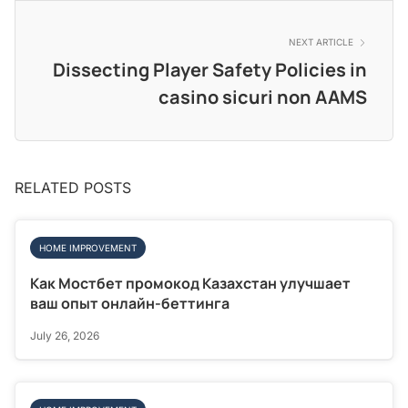
NEXT ARTICLE
Dissecting Player Safety Policies in
casino sicuri non AAMS
RELATED POSTS
HOME IMPROVEMENT
Как Мостбет промокод Казахстан улучшает
ваш опыт онлайн-беттинга
July 26, 2026