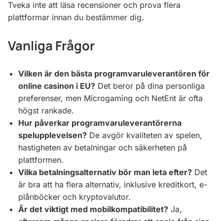
Tveka inte att läsa recensioner och prova flera
plattformar innan du bestämmer dig.
Vanliga Frågor
Vilken är den bästa programvaruleverantören för
online casinon i EU?
Det beror på dina personliga
preferenser, men Microgaming och NetEnt är ofta
högst rankade.
Hur påverkar programvaruleverantörerna
spelupplevelsen?
De avgör kvaliteten av spelen,
hastigheten av betalningar och säkerheten på
plattformen.
Vilka betalningsalternativ bör man leta efter?
Det
är bra att ha flera alternativ, inklusive kreditkort, e-
plånböcker och kryptovalutor.
Är det viktigt med mobilkompatibilitet?
Ja,