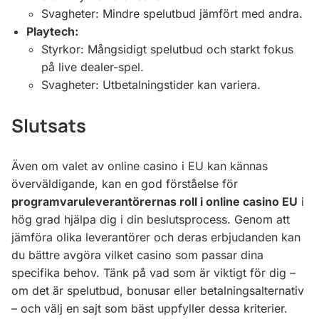
Svagheter: Mindre spelutbud jämfört med andra.
Playtech:
Styrkor: Mångsidigt spelutbud och starkt fokus
på live dealer-spel.
Svagheter: Utbetalningstider kan variera.
Slutsats
Även om valet av online casino i EU kan kännas
överväldigande, kan en god förståelse för
programvaruleverantörernas roll i online casino EU
i
hög grad hjälpa dig i din beslutsprocess. Genom att
jämföra olika leverantörer och deras erbjudanden kan
du bättre avgöra vilket casino som passar dina
specifika behov. Tänk på vad som är viktigt för dig –
om det är spelutbud, bonusar eller betalningsalternativ
– och välj en sajt som bäst uppfyller dessa kriterier.