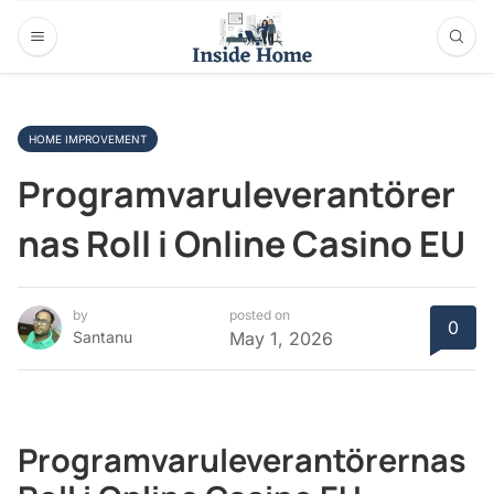
HOME IMPROVEMENT
Programvaruleverantörer
nas Roll i Online Casino EU
by
posted on
0
Santanu
May 1, 2026
Programvaruleverantörernas