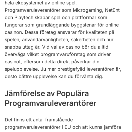
hela ekosystemet av online spel.
Programvaruleverantörer som Microgaming, NetEnt
och Playtech skapar spel och plattformar som
fungerar som grundläggande byggstenar för online
casinon. Dessa företag ansvarar för kvaliteten på
spelen, användarvänligheten, säkerheten och hur
snabba uttag är. Vid val av casino bör du alltid
överväga vilket programvaruföretag som driver
casinot, eftersom detta direkt påverkar din
spelupplevelse. Ju mer prestigefylld leverantören är,
desto bättre upplevelse kan du förvänta dig.
Jämförelse av Populära
Programvaruleverantörer
Det finns ett antal framstående
programvaruleverantörer i EU och att kunna jämföra