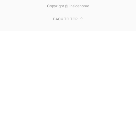
Copyright @ insidehome
BACK TO TOP