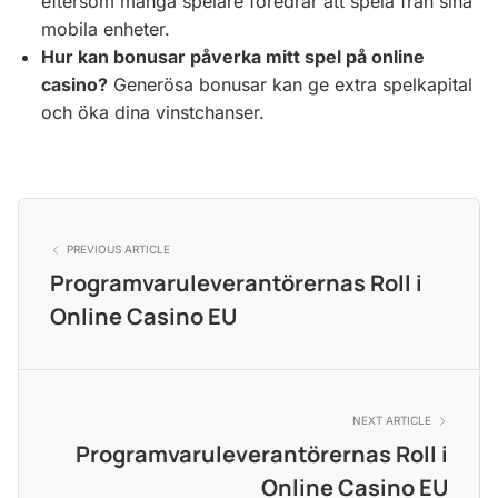
eftersom många spelare föredrar att spela från sina
mobila enheter.
Hur kan bonusar påverka mitt spel på online
casino?
Generösa bonusar kan ge extra spelkapital
och öka dina vinstchanser.
PREVIOUS ARTICLE
Programvaruleverantörernas Roll i
Online Casino EU
NEXT ARTICLE
Programvaruleverantörernas Roll i
Online Casino EU