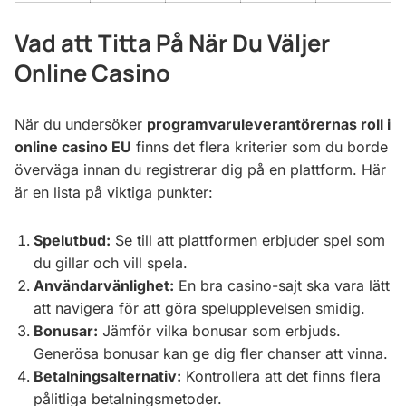
Vad att Titta På När Du Väljer
Online Casino
När du undersöker
programvaruleverantörernas roll i
online casino EU
finns det flera kriterier som du borde
överväga innan du registrerar dig på en plattform. Här
är en lista på viktiga punkter:
Spelutbud:
Se till att plattformen erbjuder spel som
du gillar och vill spela.
Användarvänlighet:
En bra casino-sajt ska vara lätt
att navigera för att göra spelupplevelsen smidig.
Bonusar:
Jämför vilka bonusar som erbjuds.
Generösa bonusar kan ge dig fler chanser att vinna.
Betalningsalternativ:
Kontrollera att det finns flera
pålitliga betalningsmetoder.