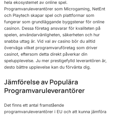
hela ekosystemet av online spel.
Programvaruleverantörer som Microgaming, NetEnt
och Playtech skapar spel och plattformar som
fungerar som grundläggande byggstenar för online
casinon. Dessa företag ansvarar för kvaliteten på
spelen, användarvänligheten, säkerheten och hur
snabba uttag är. Vid val av casino bör du alltid
överväga vilket programvaruföretag som driver
casinot, eftersom detta direkt påverkar din
spelupplevelse. Ju mer prestigefylld leverantören är,
desto bättre upplevelse kan du förvänta dig.
Jämförelse av Populära
Programvaruleverantörer
Det finns ett antal framstående
programvaruleverantörer i EU och att kunna jämföra