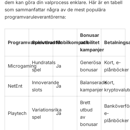
dem kan göra din valprocess enklare. Här är en tabell
som sammanfattar några av de mest populära
programvaruleverantörerna:
Bonusar
Programvaruleverantör
Spelutbud
Mobilkompatibilitet
och
Betalningsa
kampanjer
Hundratals
Generösa
Kort, e-
Microgaming
Ja
spel
bonusar
plånböcker
Innoverande
Balanserade
Kort,
NetEnt
Ja
slots
kampanjer
kryptovalut
Brett
Banköverför
Variationsrika
utbud
Playtech
Ja
e-
spel
av
plånböcker
bonusar