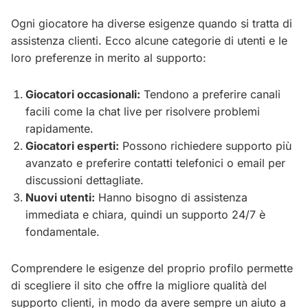
Ogni giocatore ha diverse esigenze quando si tratta di
assistenza clienti. Ecco alcune categorie di utenti e le
loro preferenze in merito al supporto:
Giocatori occasionali:
Tendono a preferire canali
facili come la chat live per risolvere problemi
rapidamente.
Giocatori esperti:
Possono richiedere supporto più
avanzato e preferire contatti telefonici o email per
discussioni dettagliate.
Nuovi utenti:
Hanno bisogno di assistenza
immediata e chiara, quindi un supporto 24/7 è
fondamentale.
Comprendere le esigenze del proprio profilo permette
di scegliere il sito che offre la migliore qualità del
supporto clienti, in modo da avere sempre un aiuto a