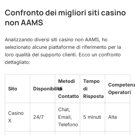
Confronto dei migliori siti casino
non AAMS
Analizzando diversi siti casino non AAMS, ho
selezionato alcune piattaforme di riferimento per la
loro qualità del supporto clienti. Ecco un confronto
dettagliato:
Metodi
Tempo
Competen
Sito
Disponibilità
di
di
Operatori
Contatto
Risposta
Chat,
Casino
24/7
Email,
5 minuti
Alta
X
Telefono