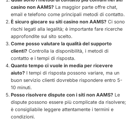
casino non AAMS?
La maggior parte offre chat,
email e telefono come principali metodi di contatto.
È sicuro giocare su siti casino non AAMS?
Ci sono
rischi legati alla legalità; è importante fare ricerche
approfondite sul sito scelto.
Come posso valutare la qualità del supporto
clienti?
Controlla la disponibilità, i metodi di
contatto e i tempi di risposta.
Quanto tempo ci vuole in media per ricevere
aiuto?
I tempi di risposta possono variare, ma un
buon servizio clienti dovrebbe rispondere entro 5-
10 minuti.
Posso risolvere dispute con i siti non AAMS?
Le
dispute possono essere più complicate da risolvere;
è consigliabile leggere attentamente i termini e
condizioni.