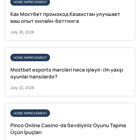
HOME IMPROVEMENT
Как Мостбет промокод Казахстан улучшает
ваш опыт онлайн-беттинга
July 26, 2026
HOME IMPROVEMENT
Mostbet esports mərcləri necə işləyir: Ən yaxşı
oyunlar hansılardır?
July 22, 2026
HOME IMPROVEMENT
Pinco Online Casino-da Sevdiyiniz Oyunu Tapma
Üçün İpuçları