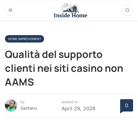
HOME IMPROVEMENT
Qualità del supporto
clienti nei siti casino non
AAMS
by
posted on
0
Santanu
April 29, 2026