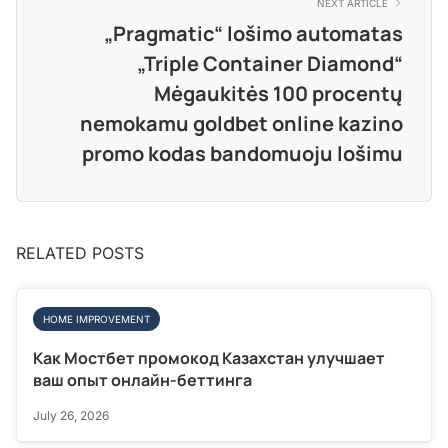
NEXT ARTICLE
„Pragmatic“ lošimo automatas
„Triple Container Diamond“
Mėgaukitės 100 procentų
nemokamu goldbet online kazino
promo kodas bandomuoju lošimu
RELATED POSTS
HOME IMPROVEMENT
Как Мостбет промокод Казахстан улучшает
ваш опыт онлайн-беттинга
July 26, 2026