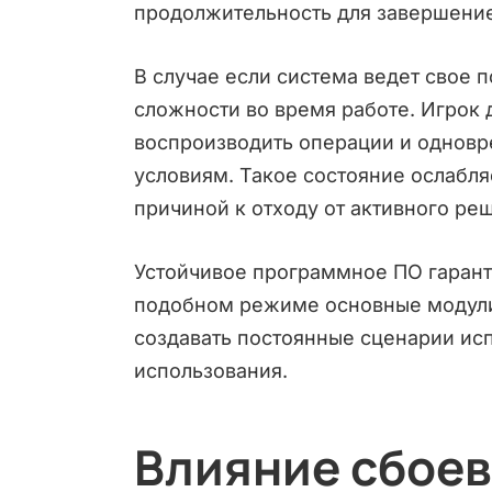
продолжительность для завершение
В случае если система ведет свое 
сложности во время работе. Игрок 
воспроизводить операции и одновр
условиям. Такое состояние ослабля
причиной к отходу от активного ре
Устойчивое программное ПО гарант
подобном режиме основные модули
создавать постоянные сценарии исп
использования.
Влияние сбоев