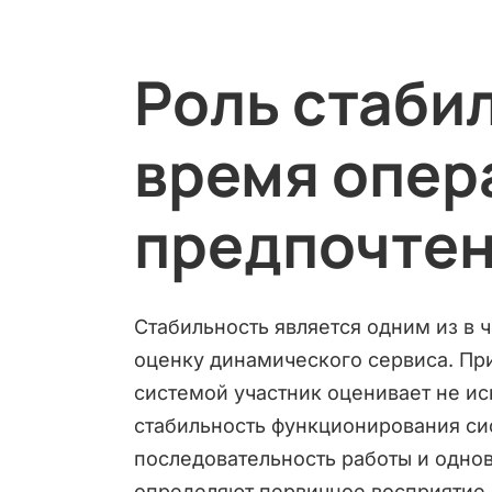
Роль стаби
время опер
предпочте
Стабильность является одним из в 
оценку динамического сервиса. Пр
системой участник оценивает не и
стабильность функционирования си
последовательность работы и одно
определяют первичное восприятие 