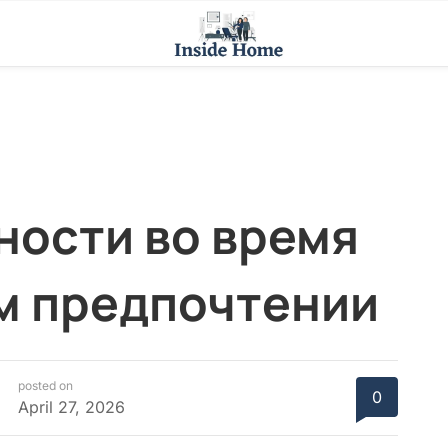
ности во время
м предпочтении
posted on
0
April 27, 2026