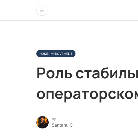
HOME IMPROVEMENT
Роль стабиль
операторско
by
Santanu C