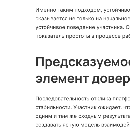
Именно таким подходом, устойчиво
сказывается не только на начальное
устойчивое поведение участника. О
показатель простоты в процессе ра
Предсказуемо
элемент дове
Последовательность отклика платф
стабильности. Участник ожидает, ч
одним и тем же сходным результата
создавать ясную модель взаимодей