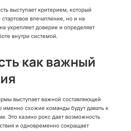
сть выступает критерием, который
 стартовое впечатление, но и на
на укрепляет доверие и определяет
боте внутри системой.
сть как важный
рия
ормы выступает важной составляющей
то именно схожие команды будут давать к
м. Это казино рокс дает возможность
ствия и одновременно сокращает