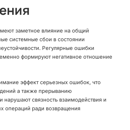
ения
имеют заметное влияние на общий
ые системные сбои в состоянии
неустойчивости. Регулярные ошибки
временно формируют негативное отношение
имание эффект серьезных ошибок, что
едений а также прерыванию
и нарушают связность взаимодействия и
х операций ради возвращения