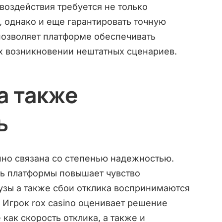
воздействия требуется не только
 однако и еще гарантировать точную
позволяет платформе обеспечивать
ях возникновении нештатных сценариев.
а также
ь
но связана со степенью надежностью.
ть платформы повышает чувство
аузы а также сбои отклика воспринимаются
. Игрок rox casino оценивает решение
как скорость отклика, а также и