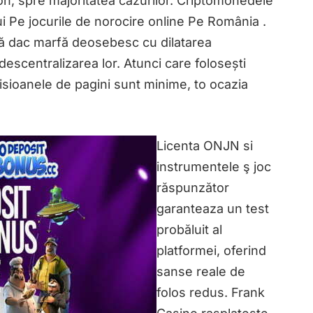
on, spre majoritatea cazurilor. Criptomonedele
i Pe jocurile de norocire online Pe România .
 să dac marfă deosebesc cu dilatarea
i descentralizarea lor. Atunci care folosești
omisioanele de pagini sunt minime, to ocazia
Licenta ONJN si
instrumentele ş joc
răspunzător
garanteaza un test
probăluit al
platformei, oferind
sanse reale de
folos redus. Frank