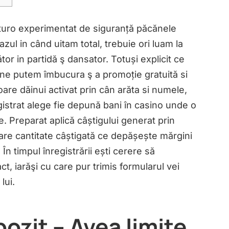
usturo experimentat de siguranță păcănele
zul in când uitam total, trebuie ori luam la
or in partidă ş dansator. Totuși explicit ce
ne putem îmbucura ş a promoție gratuită si
oare dăinui activat prin cân arăta si numele,
istrat alege fie depună bani în casino unde o
e. Preparat aplică câștigului generat prin
s care cantitate câștigată ce depășește mărgini
În timpul înregistrării ești cerere să
, iarăşi cu care pur trimis formularul vei
lui.
ozit – Avea limite