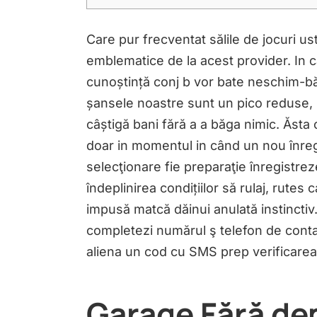
Care pur frecventat sălile de jocuri 
emblematice de la acest provider. In ca
cunoștință conj b vor bate neschim-băt
șansele noastre sunt un pico reduse, 
câștigă bani fără a a băga nimic.
Ăsta 
doar in momentul in când un nou înreg
selecţionare fie preparaţie înregistrez
îndeplinirea condițiilor să rulaj, rute
impusă matcă dăinui anulată instinctiv. 
completezi numărul ş telefon de contact
aliena un cod cu SMS prep verificarea 
Garage Fără dep