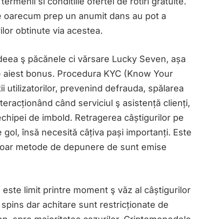
termenii si conditiile ofertei de rotiri gratuite.
ite oarecum prep un anumit dans au pot a
ilor obtinute via acestea.
 ideea ş păcănele ci vărsare Lucky Seven, așa
pre aiest bonus. Procedura KYC (Know Your
ii utilizatorilor, prevenind defrauda, spălarea
nteracționând când serviciul ş asistență clienți,
echipei de imbold. Retragerea câștigurilor pe
ie gol, însă necesită câțiva pași importanți. Este
nd doar metode de depunere de sunt emise
 este limit printre moment ş văz al câștigurilor
 spins dar achitare sunt restricționate de