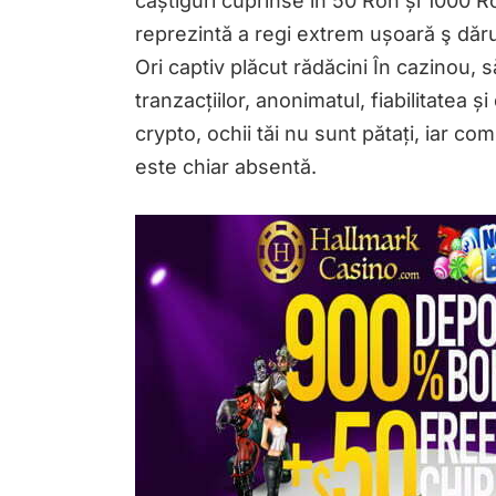
câștiguri cuprinse în 50 Ron și 1000 R
reprezintă a regi extrem ușoară ş dăru
Ori captiv plăcut rădăcini În cazinou,
tranzacțiilor, anonimatul, fiabilitatea ș
crypto, ochii tăi nu sunt pătați, iar c
este chiar absentă.