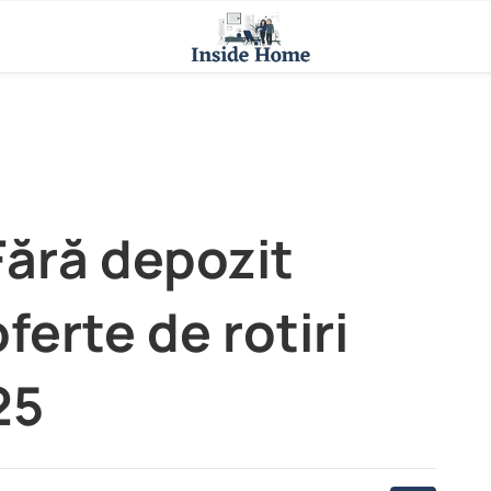
Fără depozit
ferte de rotiri
25