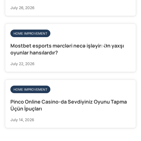
July 26, 2026
HOME IMPROVEMENT
Mostbet esports mərcləri necə işləyir: Ən yaxşı
oyunlar hansılardır?
July 22, 2026
HOME IMPROVEMENT
Pinco Online Casino-da Sevdiyiniz Oyunu Tapma
Üçün İpuçları
July 14, 2026