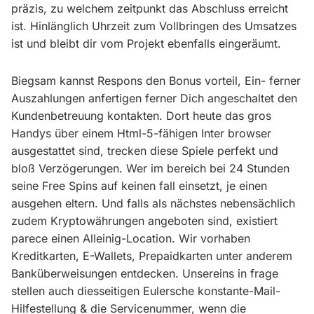
präzis, zu welchem zeitpunkt das Abschluss erreicht
ist.
Hinlänglich Uhrzeit zum Vollbringen des Umsatzes
ist und bleibt dir vom Projekt ebenfalls eingeräumt.
Biegsam kannst Respons den Bonus vorteil, Ein- ferner
Auszahlungen anfertigen ferner Dich angeschaltet den
Kundenbetreuung kontakten. Dort heute das gros
Handys über einem Html-5-fähigen Inter browser
ausgestattet sind, trecken diese Spiele perfekt und
bloß Verzögerungen. Wer im bereich bei 24 Stunden
seine Free Spins auf keinen fall einsetzt, je einen
ausgehen eltern. Und falls als nächstes nebensächlich
zudem Kryptowährungen angeboten sind, existiert
parece einen Alleinig-Location. Wir vorhaben
Kreditkarten, E-Wallets, Prepaidkarten unter anderem
Banküberweisungen entdecken. Unsereins in frage
stellen auch diesseitigen Eulersche konstante-Mail-
Hilfestellung & die Servicenummer, wenn die