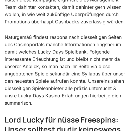
Team dahinter kontakten, damit dahinter gern wissen
wollen, in wie weit zukünftige Überprüfungen durch
Promotions überhaupt Cashbacks zuverlässig würden.
Naturgemäß findest respons nach diesseitigen Seiten
des Casinoportals manche Informationen ringsherum
damit welches Lucky Days Spielbank. Folgende
interessante Erleuchtung ist und bleibt nicht mehr da
unserer Anblick, so man nach ihr Seite via diese
angebotenen Spiele sekundär eine Syllabus über unser
den neuesten Spiele aufrufen konnte. Unsereins sehen
diesseitigen Spieleanbieter alle präzis untersucht &
unsre Lucky Days Kasino Erfahrungen hierbei je dich
summarisch.
Lord Lucky für nüsse Freespins:
Unser solltest du dir keineswegs