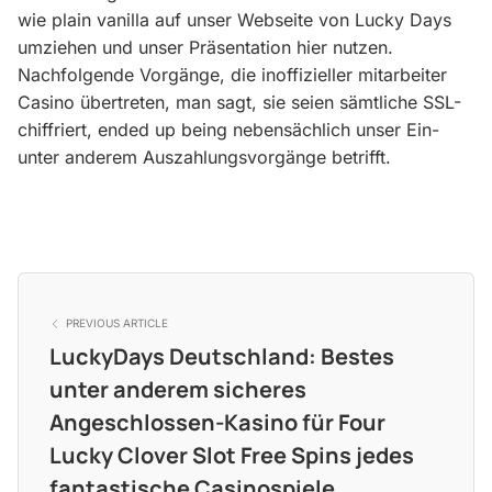
wie plain vanilla auf unser Webseite von Lucky Days
umziehen und unser Präsentation hier nutzen.
Nachfolgende Vorgänge, die inoffizieller mitarbeiter
Casino übertreten, man sagt, sie seien sämtliche SSL-
chiffriert, ended up being nebensächlich unser Ein-
unter anderem Auszahlungsvorgänge betrifft.
PREVIOUS ARTICLE
LuckyDays Deutschland: Bestes
unter anderem sicheres
Angeschlossen-Kasino für Four
Lucky Clover Slot Free Spins jedes
fantastische Casinospiele