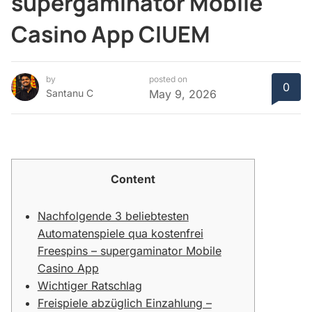
supergaminator Mobile
Casino App CIUEM
by
posted on
0
Santanu C
May 9, 2026
Content
Nachfolgende 3 beliebtesten
Automatenspiele qua kostenfrei
Freespins – supergaminator Mobile
Casino App
Wichtiger Ratschlag
Freispiele abzüglich Einzahlung –