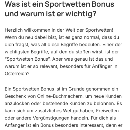
Was ist ein Sportwetten Bonus
und warum ist er wichtig?
Herzlich willkommen in der Welt der Sportwetten!
Wenn du neu dabei bist, ist es ganz normal, dass du
dich fragst, was all diese Begriffe bedeuten. Einer der
wichtigsten Begriffe, auf den du stoßen wirst, ist der
“Sportwetten Bonus”. Aber was genau ist das und
warum ist er so relevant, besonders für Anfänger in
Österreich?
Ein Sportwetten Bonus ist im Grunde genommen ein
Geschenk von Online-Buchmachern, um neue Kunden
anzulocken oder bestehende Kunden zu belohnen. Es
kann sich um zusätzliches Wettguthaben, Freiwetten
oder andere Vergünstigungen handeln. Für dich als
Anfänger ist ein Bonus besonders interessant, denn er