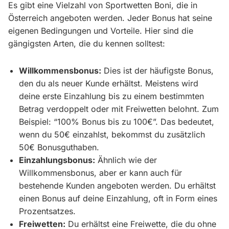
Es gibt eine Vielzahl von Sportwetten Boni, die in
Österreich angeboten werden. Jeder Bonus hat seine
eigenen Bedingungen und Vorteile. Hier sind die
gängigsten Arten, die du kennen solltest:
Willkommensbonus:
Dies ist der häufigste Bonus,
den du als neuer Kunde erhältst. Meistens wird
deine erste Einzahlung bis zu einem bestimmten
Betrag verdoppelt oder mit Freiwetten belohnt. Zum
Beispiel: “100% Bonus bis zu 100€”. Das bedeutet,
wenn du 50€ einzahlst, bekommst du zusätzlich
50€ Bonusguthaben.
Einzahlungsbonus:
Ähnlich wie der
Willkommensbonus, aber er kann auch für
bestehende Kunden angeboten werden. Du erhältst
einen Bonus auf deine Einzahlung, oft in Form eines
Prozentsatzes.
Freiwetten:
Du erhältst eine Freiwette, die du ohne