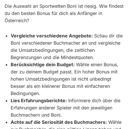
Die Auswahl an Sportwetten Boni ist riesig. Wie findest
du den besten Bonus für dich als Anfänger in
Österreich?
Vergleiche verschiedene Angebote:
Schau dir die
Boni verschiedener Buchmacher an und vergleiche
die Umsatzbedingungen, die zeitlichen
Begrenzungen und die Mindestquoten.
Berücksichtige dein Budget:
Wähle einen Bonus,
der zu deinem Budget passt. Ein hoher Bonus mit
hohen Umsatzbedingungen ist nicht unbedingt
besser als ein kleinerer Bonus mit einfacheren
Bedingungen.
Lies Erfahrungsberichte:
Informiere dich über die
Erfahrungen anderer Spieler mit den jeweiligen
Buchmachern und Boni.
Achte auf die Seriosität des Buchmachers:
Wähle