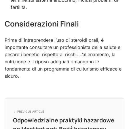
termine sul sistema endocrino, inclusi problemi di
fertilità.
Considerazioni Finali
Prima di intraprendere l’uso di steroidi orali, è
importante consultare un professionista della salute e
pesare i benefici rispetto ai rischi. L’allenamento, la
nutrizione e il riposo adeguati rimangono le
fondamenta di un programma di culturismo efficace e
sicuro.
PREVIOUS ARTICLE
Odpowiedzialne praktyki hazardowe
na Mostbet net: Bądź bezpieczny