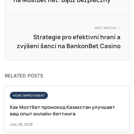
NEXT ARTICLE
Strategie pro efektivní hraní a
zvýšení šancí na BankonBet Casino
RELATED POSTS
HOME IMPROVEMENT
Как Мостбет промокод Казахстан улучшает
ваш опыт онлайн-беттинга
July 26, 2026